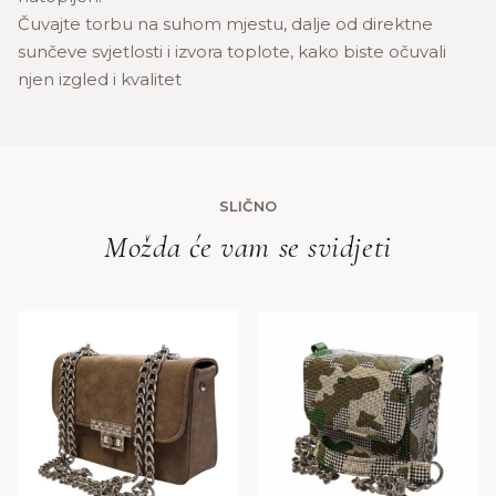
Čuvajte torbu na suhom mjestu, dalje od direktne
sunčeve svjetlosti i izvora toplote, kako biste očuvali
njen izgled i kvalitet
SLIČNO
Možda će vam se svidjeti