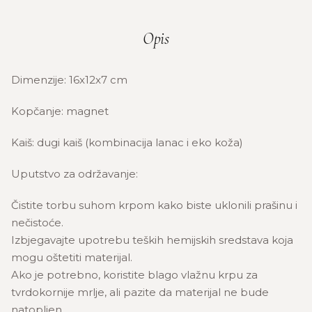
Opis
Dimenzije: 16x12x7 cm
Kopčanje: magnet
Kaiš: dugi kaiš (kombinacija lanac i eko koža)
Uputstvo za održavanje:
Čistite torbu suhom krpom kako biste uklonili prašinu i
nečistoće.
Izbjegavajte upotrebu teških hemijskih sredstava koja
mogu oštetiti materijal.
Ako je potrebno, koristite blago vlažnu krpu za
tvrdokornije mrlje, ali pazite da materijal ne bude
natopljen.