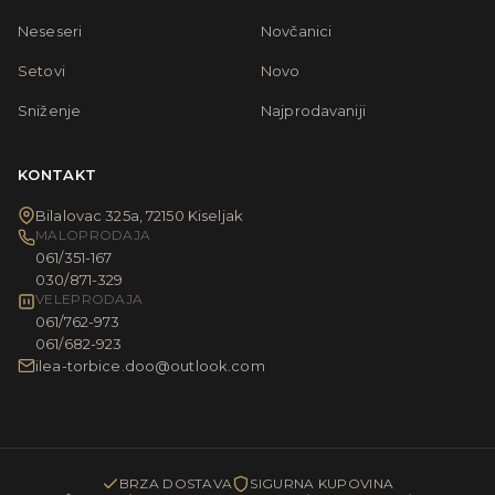
Neseseri
Novčanici
Setovi
Novo
Sniženje
Najprodavaniji
KONTAKT
Bilalovac 325a, 72150 Kiseljak
MALOPRODAJA
061/351-167
030/871-329
VELEPRODAJA
061/762-973
061/682-923
ilea-torbice.doo@outlook.com
BRZA DOSTAVA
SIGURNA KUPOVINA