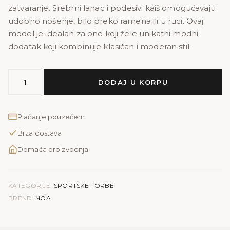
zatvaranje. Srebrni lanac i podesivi kaiš omogućavaju
udobno nošenje, bilo preko ramena ili u ruci. Ovaj
model je idealan za one koji žele unikatni modni
dodatak koji kombinuje klasičan i moderan stil.
NOA
DODAJ U KORPU
PRINT
količina
Plaćanje pouzećem
Brza dostava
Domaća proizvodnja
KATEGORIJE:
SPORTSKE TORBE
BREND:
NOA