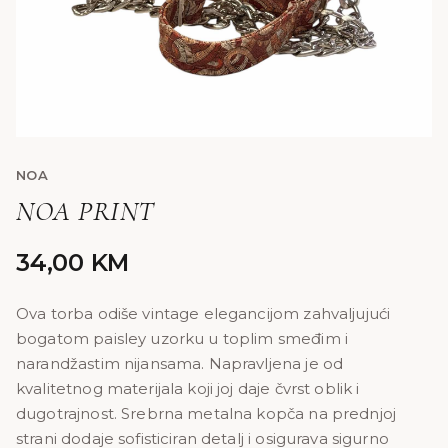
NOA
NOA PRINT
34,00
KM
Ova torba odiše vintage elegancijom zahvaljujući
bogatom paisley uzorku u toplim smeđim i
narandžastim nijansama. Napravljena je od
kvalitetnog materijala koji joj daje čvrst oblik i
dugotrajnost. Srebrna metalna kopča na prednjoj
strani dodaje sofisticiran detalj i osigurava sigurno