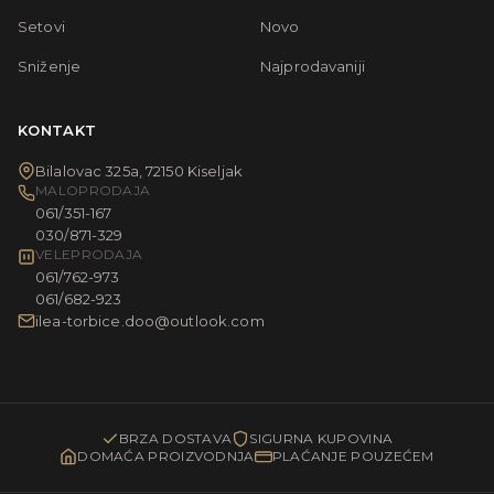
Setovi
Novo
Sniženje
Najprodavaniji
KONTAKT
Bilalovac 325a, 72150 Kiseljak
MALOPRODAJA
061/351-167
030/871-329
VELEPRODAJA
061/762-973
061/682-923
ilea-torbice.doo@outlook.com
BRZA DOSTAVA
SIGURNA KUPOVINA
DOMAĆA PROIZVODNJA
PLAĆANJE POUZEĆEM