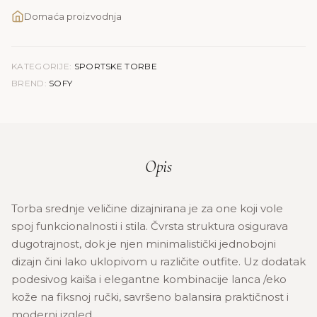
Domaća proizvodnja
KATEGORIJE:
SPORTSKE TORBE
BREND:
SOFY
Opis
Torba srednje veličine dizajnirana je za one koji vole
spoj funkcionalnosti i stila. Čvrsta struktura osigurava
dugotrajnost, dok je njen minimalistički jednobojni
dizajn čini lako uklopivom u različite outfite. Uz dodatak
podesivog kaiša i elegantne kombinacije lanca /eko
kože na fiksnoj ručki, savršeno balansira praktičnost i
moderni izgled.