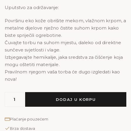
Uputstvo za održavanje:
Površinu eko kože obrišite mekom, vlažnom krpom, a
metalne dijelove nježno čistite suhom krpom kako
biste spriječili ogrebotine.
Čuvajte torbu na suhom mjestu, daleko od direktne
sunčeve svjetlosti i vlage.
Izbjegavajte hemikalije, jaka sredstva za čišćenje koja
mogu oštetiti materijale.
Pravilnom njegom vaša torba će dugo izgledati kao
nova!
SOFY
DODAJ U KORPU
PRINT
količina
Plaćanje pouzećem
Brza dostava