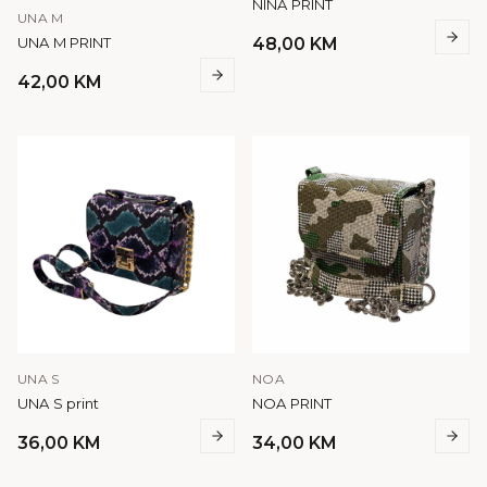
NINA PRINT
UNA M
UNA M PRINT
48,00
KM
42,00
KM
UNA S
NOA
UNA S print
NOA PRINT
36,00
KM
34,00
KM