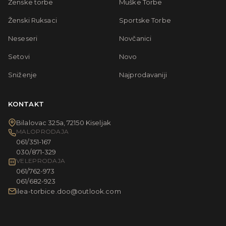
Ženske torbe
Muške Torbe
Ženski Ruksaci
Sportske Torbe
Neseseri
Novčanici
Setovi
Novo
Sniženje
Najprodavaniji
KONTAKT
Bilalovac 325a, 72150 Kiseljak
MALOPRODAJA
061/351-167
030/871-329
VELEPRODAJA
061/762-973
061/682-923
ilea-torbice.doo@outlook.com