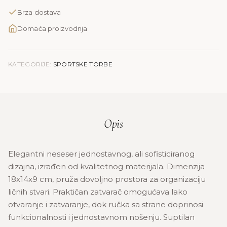
količina
Brza dostava
Domaća proizvodnja
KATEGORIJE:
SPORTSKE TORBE
Opis
Elegantni neseser jednostavnog, ali sofisticiranog
dizajna, izrađen od kvalitetnog materijala. Dimenzija
18x14x9 cm, pruža dovoljno prostora za organizaciju
ličnih stvari. Praktičan zatvarač omogućava lako
otvaranje i zatvaranje, dok ručka sa strane doprinosi
funkcionalnosti i jednostavnom nošenju. Suptilan