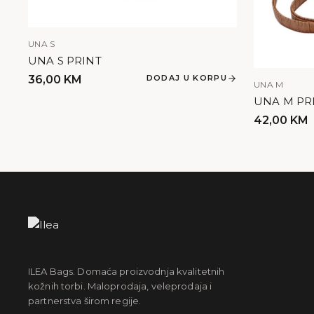
UNA S
UNA S PRINT
36,00
KM
DODAJ U KORPU
UNA M
UNA M PR
42,00
KM
ILEA Bags. Domaća proizvodnja kvalitetnih
kožnih torbi. Maloprodaja, veleprodaja i
partnerstva širom regije.