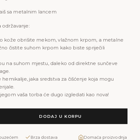
 kaiš sa metalnim lancem
 održavanje:
ko kože obrišite mekom, vlažnom krpom, a metalne
žno čistite suhom krpom kako biste spriječili
bu na suhom mjestu, daleko od direktne sunčeve
lage.
e hemikalije, jaka sredstva za čišćenje koja mogu
rijale.
jegom vaša torba će dugo izgledati kao nova!
DODAJ U KORPU
pouzećem
Brza dostava
Domaća proizvodnja