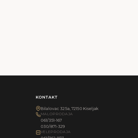
KONTAKT
Bilalovac 325a, 72150 Kiseljak
MALOPRODAJA
061/351-167
030/871-329
VELEPRODAJA