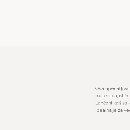
Ova upečatljiva
materijala, isti
Lančani kaiš s
Idealna je za ve