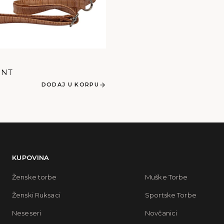
INT
DODAJ U KORPU
KUPOVINA
Ženske torbe
Muške Torbe
Ženski Ruksaci
Sportske Torbe
Neseseri
Novčanici