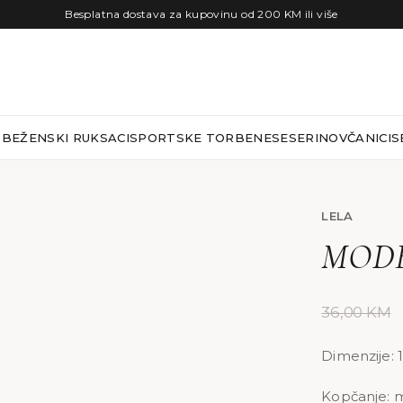
Besplatna dostava za kupovinu od 200 KM ili više
RBE
ŽENSKI RUKSACI
SPORTSKE TORBE
NESESERI
NOVČANICI
S
LELA
MODE
36,00
KM
Dimenzije: 
Kopčanje: 