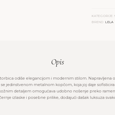
KATEGORIJE:
BREND:
LELA
Opis
 torbica odiše elegancijom i modernim stilom. Napravljena 
če se jedinstvenom metalnom kopčom, koja joj daje sofisticiran
a kožnim detaljem omogućava udobno nošenje preko ramena 
černje izlaske i posebne prilike, dodajući dašak luksuza svak