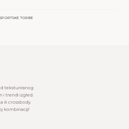
SPORTSKE TORBE
od teksturiranog
 i trendi izgled.
ili crossbody.
oj kombinaciji!