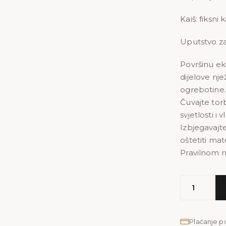
Kaiš: fiksni
Uputstvo za
Površinu e
dijelove nje
ogrebotine.
Čuvajte tor
svjetlosti i v
Izbjegavajt
oštetiti mate
Pravilnom n
MODEL
LELA
količina
Plaćanje 