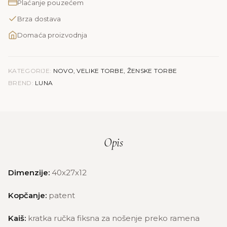
Plaćanje pouzećem
količina
Brza dostava
Domaća proizvodnja
KATEGORIJE:
NOVO
,
VELIKE TORBE
,
ŽENSKE TORBE
BREND:
LUNA
Opis
Dimenzije:
40x27x12
Kopčanje:
patent
Kaiš:
kratka ručka fiksna za nošenje preko ramena