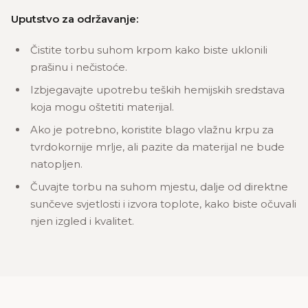
Uputstvo za održavanje:
Čistite torbu suhom krpom kako biste uklonili
prašinu i nečistoće.
Izbjegavajte upotrebu teških hemijskih sredstava
koja mogu oštetiti materijal.
Ako je potrebno, koristite blago vlažnu krpu za
tvrdokornije mrlje, ali pazite da materijal ne bude
natopljen.
Čuvajte torbu na suhom mjestu, dalje od direktne
sunčeve svjetlosti i izvora toplote, kako biste očuvali
njen izgled i kvalitet.