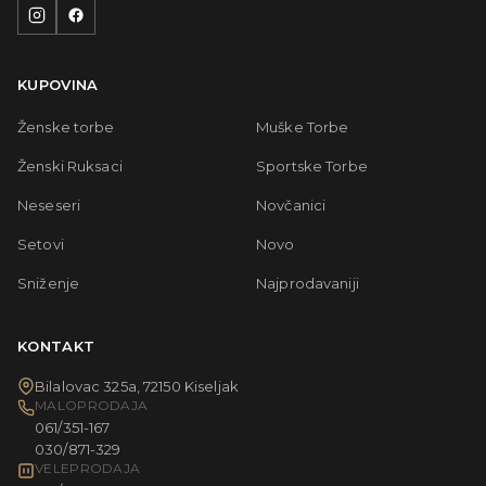
KUPOVINA
Ženske torbe
Muške Torbe
Ženski Ruksaci
Sportske Torbe
Neseseri
Novčanici
Setovi
Novo
Sniženje
Najprodavaniji
KONTAKT
Bilalovac 325a, 72150 Kiseljak
MALOPRODAJA
061/351-167
030/871-329
VELEPRODAJA