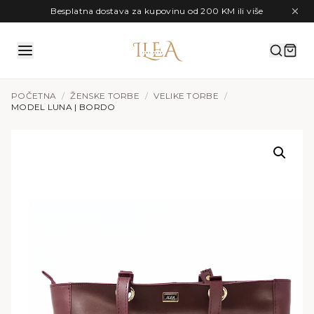
Preskoči na sadržaj
Besplatna dostava za kupovinu od 200 KM ili više
POČETNA
/
ŽENSKE TORBE
/
VELIKE TORBE
/
MODEL LUNA | BORDO