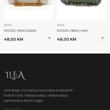
NINA
NINA
MODEL NINA | bijela
MODEL NINA | mint
48,00
KM
48,00
KM
ILEA Bags. Domaća proizvodnja kvalitetnih
kožnih torbi. Maloprodaja, veleprodaja i
partnerstva širom regije.