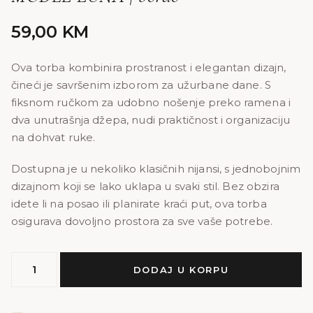
59,00
KM
Ova torba kombinira prostranost i elegantan dizajn,
čineći je savršenim izborom za užurbane dane. S
fiksnom ručkom za udobno nošenje preko ramena i
dva unutrašnja džepa, nudi praktičnost i organizaciju
na dohvat ruke.
Dostupna je u nekoliko klasičnih nijansi, s jednobojnim
dizajnom koji se lako uklapa u svaki stil. Bez obzira
idete li na posao ili planirate kraći put, ova torba
osigurava dovoljno prostora za sve vaše potrebe.
MODEL
DODAJ U KORPU
LUNA
|
bordo