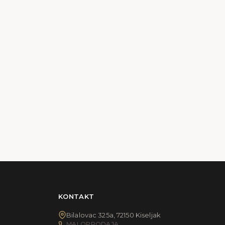
KONTAKT
Bilalovac 325a, 72150 Kiseljak
MALOPRODAJA