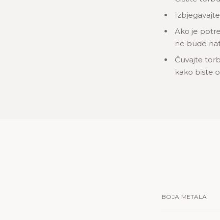
Izbjegavajte
Ako je potre
ne bude nat
Čuvajte torb
kako biste oč
BOJA METALA