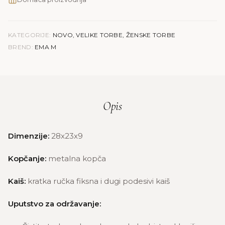
KATEGORIJE:
NOVO
,
VELIKE TORBE
,
ŽENSKE TORBE
BREND:
EMA M
Opis
Dimenzije:
28x23x9
Kopčanje:
metalna kopča
Kaiš:
kratka ručka fiksna i dugi podesivi kaiš
Uputstvo za održavanje: