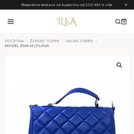
Preskoči na sadržaj
Besplatna dostava za kupovinu od 200 KM ili više
POČETNA
/
ŽENSKE TORBE
/
VELIKE TORBE
/
MODEL EMA M | PLAVA