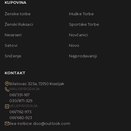
KUPOVINA
Ženske torbe
Muške Torbe
Ženski Ruksaci
Sportske Torbe
Neseseri
Novčanici
Setovi
Novo
Sniženje
Najprodavaniji
KONTAKT
Bilalovac 325a, 72150 Kiseljak
MALOPRODAJA
061/351-167
030/871-329
VELEPRODAJA
061/762-973
061/682-923
ilea-torbice.doo@outlook.com