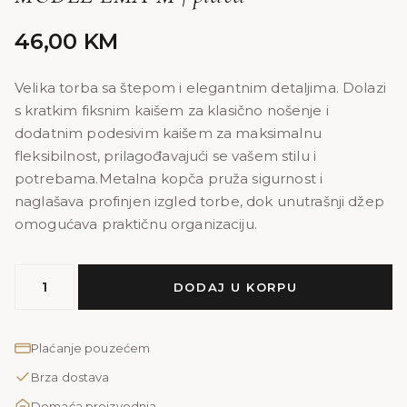
46,00
KM
Velika torba sa štepom i elegantnim detaljima. Dolazi
s kratkim fiksnim kaišem za klasično nošenje i
dodatnim podesivim kaišem za maksimalnu
fleksibilnost, prilagođavajući se vašem stilu i
potrebama.Metalna kopča pruža sigurnost i
naglašava profinjen izgled torbe, dok unutrašnji džep
omogućava praktičnu organizaciju.
MODEL
DODAJ U KORPU
EMA
M
|
Plaćanje pouzećem
plava
Brza dostava
količina
Domaća proizvodnja