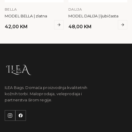
BELLA
DALIJA
MODEL BELLA | zlatna
MODEL DALIJA | ljubičasta
42,00
KM
48,00
KM
ILEA Bags. Domaća proizvodnja kvalitetnih
kožnih torbi. Maloprodaja, veleprodaja i
partnerstva širom regije.