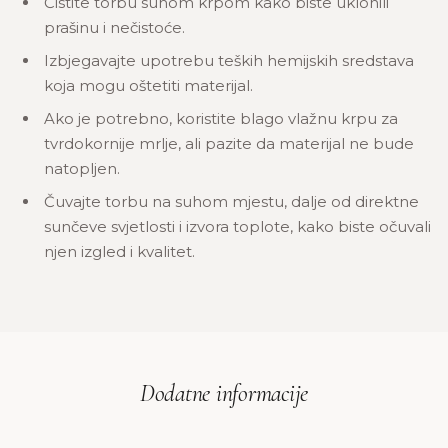
Čistite torbu suhom krpom kako biste uklonili
prašinu i nečistoće.
Izbjegavajte upotrebu teških hemijskih sredstava
koja mogu oštetiti materijal.
Ako je potrebno, koristite blago vlažnu krpu za
tvrdokornije mrlje, ali pazite da materijal ne bude
natopljen.
Čuvajte torbu na suhom mjestu, dalje od direktne
sunčeve svjetlosti i izvora toplote, kako biste očuvali
njen izgled i kvalitet.
Dodatne informacije