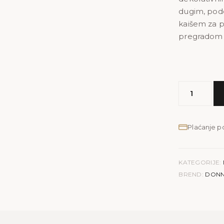
dugim, pode
kaišem za p
pregradom i
MODEL
DONNA
|
vizon
Plaćanje 
količina
KATEGORIJE:
BREND:
DON