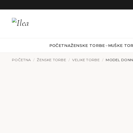
Preskoči na sadržaj
POČETNA
ŽENSKE TORBE
MUŠKE TO
POČETNA
/
ŽENSKE TORBE
/
VELIKE TORBE
/
MODEL DONNA