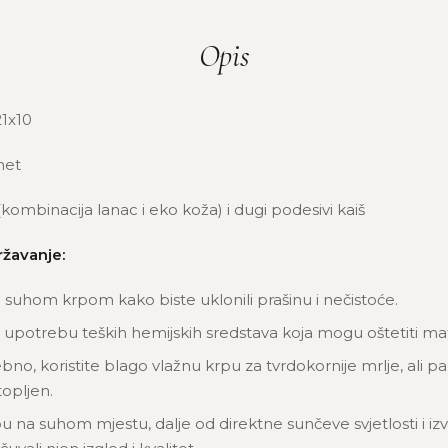
Opis
1x10
et
 (kombinacija lanac i eko koža) i dugi podesivi kaiš
ržavanje:
u suhom krpom kako biste uklonili prašinu i nečistoće.
 upotrebu teških hemijskih sredstava koja mogu oštetiti mate
bno, koristite blago vlažnu krpu za tvrdokornije mrlje, ali pa
opljen.
u na suhom mjestu, dalje od direktne sunčeve svjetlosti i izv