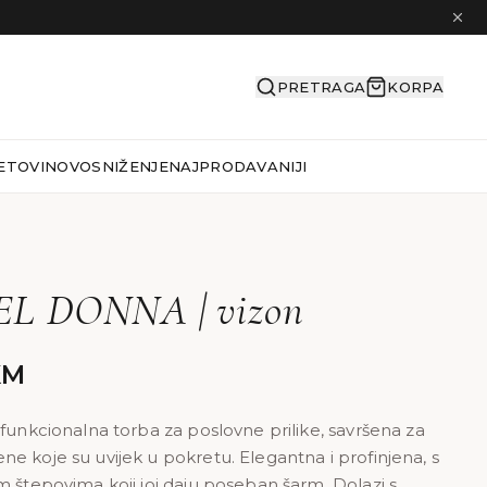
PRETRAGA
KORPA
ETOVI
NOVO
SNIŽENJE
NAJPRODAVANIJI
L DONNA | vizon
KM
 funkcionalna torba za poslovne prilike, savršena za
e koje su uvijek u pokretu. Elegantna i profinjena, s
m štepovima koji joj daju poseban šarm. Dolazi s