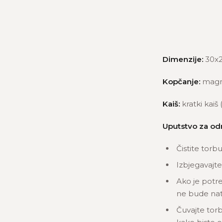
Dimenzije:
30x2
Kopčanje:
magn
Kaiš:
kratki kaiš
Uputstvo za od
Čistite torb
Izbjegavajte
Ako je potre
ne bude nat
Čuvajte torb