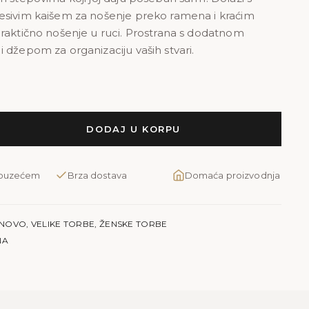
sivim kaišem za nošenje preko ramena i kraćim
raktično nošenje u ruci. Prostrana s dodatnom
 džepom za organizaciju vaših stvari.
DODAJ U KORPU
pouzećem
Brza dostava
Domaća proizvodnja
NOVO
,
VELIKE TORBE
,
ŽENSKE TORBE
NA