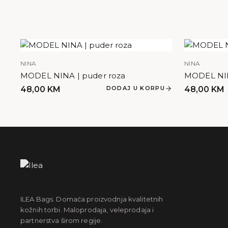
NINA
NINA
MODEL NINA | puder roza
MODEL NIN
48,00
KM
DODAJ U KORPU
48,00
KM
ILEA Bags. Domaća proizvodnja kvalitetnih
kožnih torbi. Maloprodaja, veleprodaja i
partnerstva širom regije.