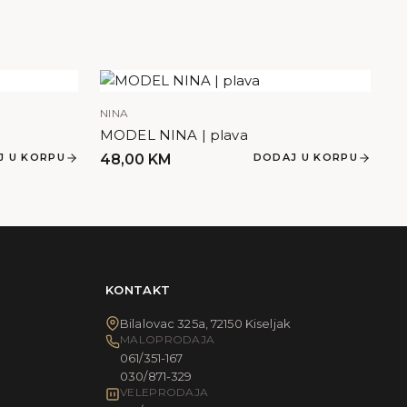
NINA
MODEL NINA | plava
J U KORPU
48,00
KM
DODAJ U KORPU
KONTAKT
Bilalovac 325a, 72150 Kiseljak
MALOPRODAJA
061/351-167
030/871-329
VELEPRODAJA