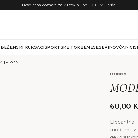
Besplatna dostava za kupovinu od 200 KM ili više
RBE
ŽENSKI RUKSACI
SPORTSKE TORBE
NESESERI
NOVČANICI
S
 | VIZON
DONNA
MODE
60,00
Elegantna i
moderne žen
dekorativni