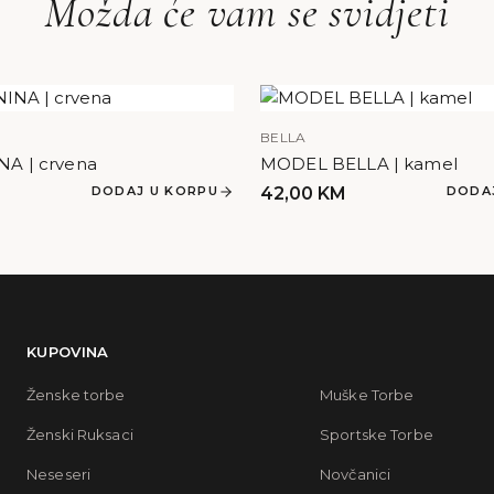
Možda će vam se svidjeti
BELLA
A | crvena
MODEL BELLA | kamel
DODAJ U KORPU
42,00
KM
DODA
KUPOVINA
Ženske torbe
Muške Torbe
Ženski Ruksaci
Sportske Torbe
Neseseri
Novčanici