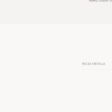
kako biste oč
BOJA METALA