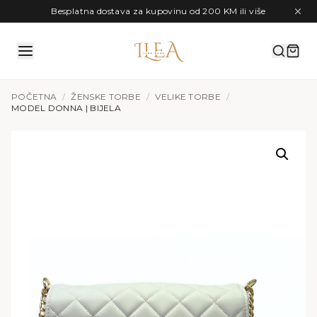
Preskoči na sadržaj
Besplatna dostava za kupovinu od 200 KM ili više
POČETNA
/
ŽENSKE TORBE
/
VELIKE TORBE
/
MODEL DONNA | BIJELA