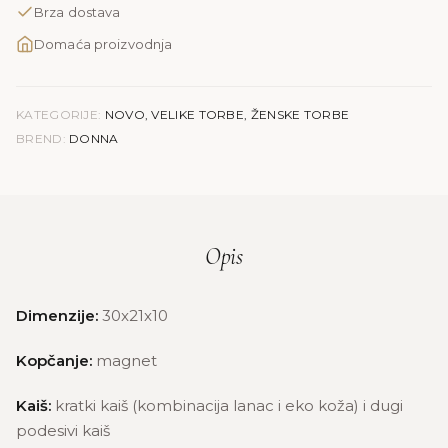
Brza dostava
Domaća proizvodnja
KATEGORIJE:
NOVO
,
VELIKE TORBE
,
ŽENSKE TORBE
BREND:
DONNA
Opis
Dimenzije:
30x21x10
Kopčanje:
magnet
Kaiš:
kratki kaiš (kombinacija lanac i eko koža) i dugi
podesivi kaiš