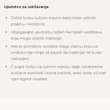
Uputstvo za održavanje:
Čistite torbu suhom krpom kako biste uklonili
prašinu i nečistoće.
Izbjegavajte upotrebu teških hemijskih sredstava
koja mogu oštetiti materijal.
Ako je potrebno, koristite blago vlažnu krpu za
tvrdokornije mrlje, ali pazite da materijal ne bude
natopljen.
Čuvajte torbu na suhom mjestu, dalje od direktne
sunčeve svjetlosti i izvora toplote, kako biste očuvali
njen izgled i kvalitet.