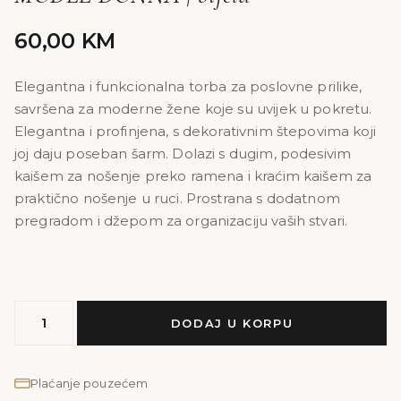
60,00
KM
Elegantna i funkcionalna torba za poslovne prilike,
savršena za moderne žene koje su uvijek u pokretu.
Elegantna i profinjena, s dekorativnim štepovima koji
joj daju poseban šarm. Dolazi s dugim, podesivim
kaišem za nošenje preko ramena i kraćim kaišem za
praktično nošenje u ruci. Prostrana s dodatnom
pregradom i džepom za organizaciju vaših stvari.
MODEL
DODAJ U KORPU
DONNA
|
bijela
Plaćanje pouzećem
količina