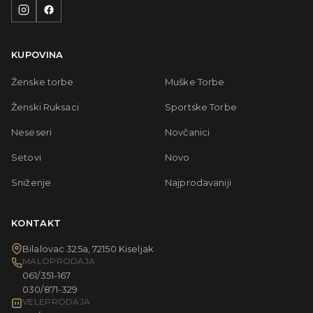
KUPOVINA
Ženske torbe
Muške Torbe
Ženski Ruksaci
Sportske Torbe
Neseseri
Novčanici
Setovi
Novo
Sniženje
Najprodavaniji
KONTAKT
Bilalovac 325a, 72150 Kiseljak
MALOPRODAJA
061/351-167
030/871-329
VELEPRODAJA