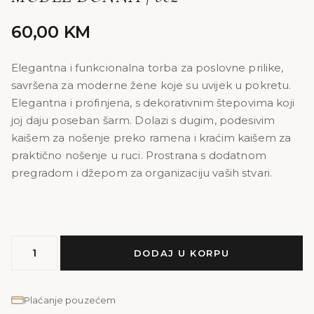
60,00
KM
Elegantna i funkcionalna torba za poslovne prilike,
savršena za moderne žene koje su uvijek u pokretu.
Elegantna i profinjena, s dekorativnim štepovima koji
joj daju poseban šarm. Dolazi s dugim, podesivim
kaišem za nošenje preko ramena i kraćim kaišem za
praktično nošenje u ruci. Prostrana s dodatnom
pregradom i džepom za organizaciju vaših stvari.
MODEL
DODAJ U KORPU
DONNA
|
bež
Plaćanje pouzećem
količina