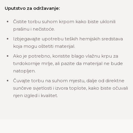
Uputstvo za održavanje:
Čistite torbu suhom krpom kako biste uklonili
prašinu i nečistoće.
Izbjegavajte upotrebu teških hemijskih sredstava
koja mogu oštetiti materijal.
Ako je potrebno, koristite blago vlažnu krpu za
tvrdokornije mrlje, ali pazite da materijal ne bude
natopljen.
Čuvajte torbu na suhom mjestu, dalje od direktne
sunčeve svjetlosti i izvora toplote, kako biste očuvali
njen izgled i kvalitet.