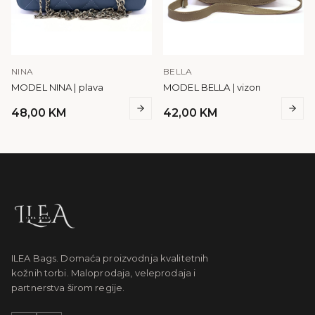
NINA
BELLA
MODEL NINA | plava
MODEL BELLA | vizon
48,00
KM
42,00
KM
ILEA Bags. Domaća proizvodnja kvalitetnih
kožnih torbi. Maloprodaja, veleprodaja i
partnerstva širom regije.