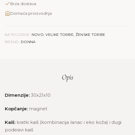
Brza dostava
Domaća proizvodnja
KATEGORIJE:
NOVO
,
VELIKE TORBE
,
ŽENSKE TORBE
BREND:
DONNA
Opis
Dimenzije:
30x21x10
Kopčanje:
magnet
Kaiš:
kratki kaiš (kombinacija lanac i eko koža) i dugi
podesivi kaiš