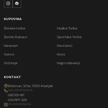
KUPOVINA
Ženske torbe
Muške Torbe
Ženski Ruksaci
Sportske Torbe
Neseseri
Novčanici
Setovi
Novo
Sniženje
Najprodavaniji
KONTAKT
Bilalovac 325a, 72150 Kiseljak
MALOPRODAJA
061/351-167
030/871-329
VELEPRODAJA