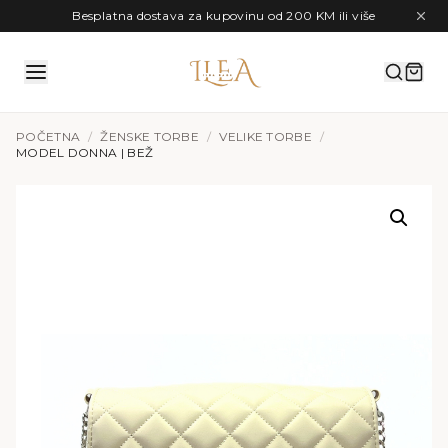
Preskoči na sadržaj
Besplatna dostava za kupovinu od 200 KM ili više
POČETNA
/
ŽENSKE TORBE
/
VELIKE TORBE
/
MODEL DONNA | BEŽ