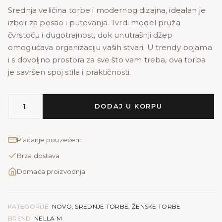
Srednja veličina torbe i modernog dizajna, idealan je
izbor za posao i putovanja. Tvrdi model pruža
čvrstoću i dugotrajnost, dok unutrašnji džep
omogućava organizaciju vaših stvari. U trendy bojama
i s dovoljno prostora za sve što vam treba, ova torba
je savršen spoj stila i praktičnosti.
MODEL
DODAJ U KORPU
NELLA
M
količina
Plaćanje pouzećem
Brza dostava
Domaća proizvodnja
KATEGORIJE:
NOVO
,
SREDNJE TORBE
,
ŽENSKE TORBE
BREND:
NELLA M