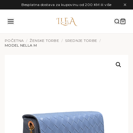
Preskoči na sadržaj
Besplatna dostava za kupovinu od 200 KM ili više
POČETNA
/
ŽENSKE TORBE
/
SREDNJE TORBE
/
MODEL NELLA M