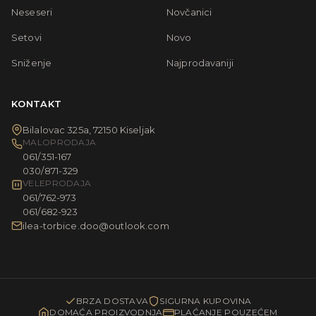
Neseseri
Novčanici
Setovi
Novo
Sniženje
Najprodavaniji
KONTAKT
Bilalovac 325a, 72150 Kiseljak
MALOPRODAJA
061/351-167
030/871-329
VELEPRODAJA
061/762-973
061/682-923
ilea-torbice.doo@outlook.com
BRZA DOSTAVA
SIGURNA KUPOVINA
DOMAĆA PROIZVODNJA
PLAĆANJE POUZEĆEM