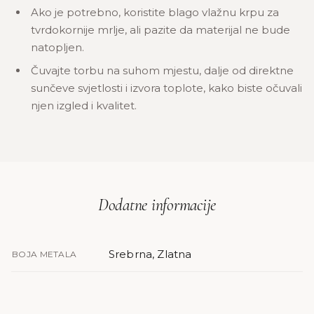
Ako je potrebno, koristite blago vlažnu krpu za
tvrdokornije mrlje, ali pazite da materijal ne bude
natopljen.
Čuvajte torbu na suhom mjestu, dalje od direktne
sunčeve svjetlosti i izvora toplote, kako biste očuvali
njen izgled i kvalitet.
Dodatne informacije
Srebrna, Zlatna
BOJA METALA