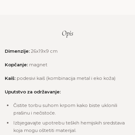
Opis
Dimenzije:
26x19x9 cm
Kopčanje:
magnet
Kaiš:
podesivi kaiš (kombinacija metal i eko koža)
Uputstvo za održavanje:
Čistite torbu suhom krpom kako biste uklonili
prašinu i nečistoće.
Izbjegavajte upotrebu teških hemijskih sredstava
koja mogu oštetiti materijal.