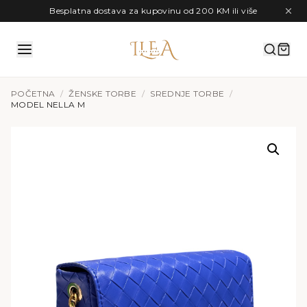
Preskoči na sadržaj
Besplatna dostava za kupovinu od 200 KM ili više
POČETNA
/
ŽENSKE TORBE
/
SREDNJE TORBE
/
MODEL NELLA M