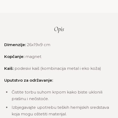
Opis
Dimenzije:
26x19x9 cm
Kopčanje:
magnet
Kaiš:
podesivi kaiš (kombinacija metal i eko koža)
Uputstvo za održavanje:
Čistite torbu suhom krpom kako biste uklonili
prašinu i nečistoće.
Izbjegavajte upotrebu teških hemijskih sredstava
koja mogu oštetiti materijal.