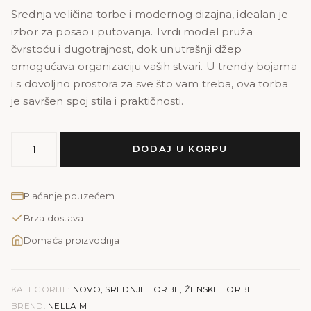
Srednja veličina torbe i modernog dizajna, idealan je
izbor za posao i putovanja. Tvrdi model pruža
čvrstoću i dugotrajnost, dok unutrašnji džep
omogućava organizaciju vaših stvari. U trendy bojama
i s dovoljno prostora za sve što vam treba, ova torba
je savršen spoj stila i praktičnosti.
MODEL
DODAJ U KORPU
NELLA
M
količina
Plaćanje pouzećem
Brza dostava
Domaća proizvodnja
KATEGORIJE:
NOVO
,
SREDNJE TORBE
,
ŽENSKE TORBE
BREND:
NELLA M