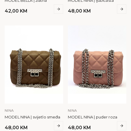
MODEL BELLA | zlatna
MODEL NINA | ljubičasta
42,00
KM
48,00
KM
NINA
NINA
MODEL NINA | svijetlo smeđa
MODEL NINA | puder roza
48,00
KM
48,00
KM