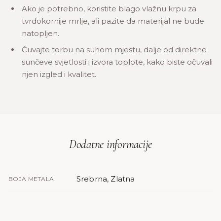
Ako je potrebno, koristite blago vlažnu krpu za
tvrdokornije mrlje, ali pazite da materijal ne bude
natopljen.
Čuvajte torbu na suhom mjestu, dalje od direktne
sunčeve svjetlosti i izvora toplote, kako biste očuvali
njen izgled i kvalitet.
Dodatne informacije
Srebrna, Zlatna
BOJA METALA