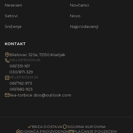
Neseseri
Novčanici
Setovi
Novo
Sniženje
Najprodavaniji
KONTAKT
Bilalovac 325a, 72150 Kiseljak
MALOPRODAJA
061/351-167
030/871-329
VELEPRODAJA
061/762-973
061/682-923
ilea-torbice.doo@outlook.com
BRZA DOSTAVA
SIGURNA KUPOVINA
DOMAĆA PROIZVODNJA
PLAĆANJE POUZEĆEM