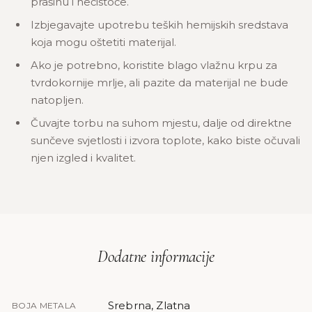
prašinu i nečistoće.
Izbjegavajte upotrebu teških hemijskih sredstava
koja mogu oštetiti materijal.
Ako je potrebno, koristite blago vlažnu krpu za
tvrdokornije mrlje, ali pazite da materijal ne bude
natopljen.
Čuvajte torbu na suhom mjestu, dalje od direktne
sunčeve svjetlosti i izvora toplote, kako biste očuvali
njen izgled i kvalitet.
Dodatne informacije
Srebrna, Zlatna
BOJA METALA