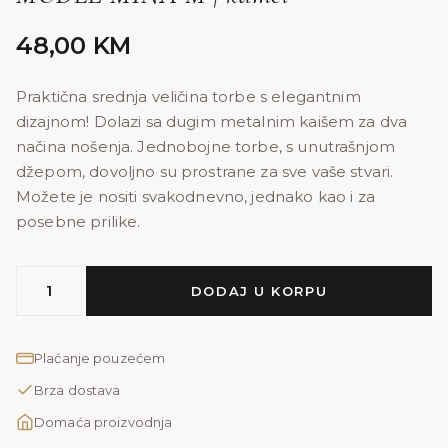
48,00
KM
Praktična srednja veličina torbe s elegantnim
dizajnom! Dolazi sa dugim metalnim kaišem za dva
načina nošenja. Jednobojne torbe, s unutrašnjom
džepom, dovoljno su prostrane za sve vaše stvari.
Možete je nositi svakodnevno, jednako kao i za
posebne prilike.
MODEL
DODAJ U KORPU
MINA
M
|
Plaćanje pouzećem
kamel
Brza dostava
količina
Domaća proizvodnja