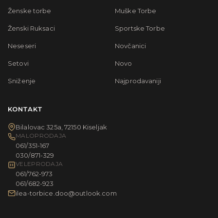
Ženske torbe
Muške Torbe
Ženski Ruksaci
Sportske Torbe
Neseseri
Novčanici
Setovi
Novo
Sniženje
Najprodavaniji
KONTAKT
Bilalovac 325a, 72150 Kiseljak
MALOPRODAJA
061/351-167
030/871-329
VELEPRODAJA
061/762-973
061/682-923
ilea-torbice.doo@outlook.com