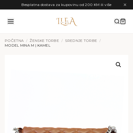
Preskoči na sadržaj
Besplatna dostava za kupovinu od 200 KM ili više
POČETNA
/
ŽENSKE TORBE
/
SREDNJE TORBE
/
MODEL MINA M | KAMEL