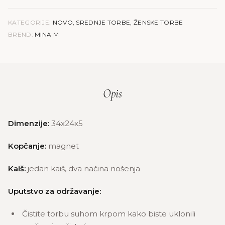
KATEGORIJE:
NOVO
,
SREDNJE TORBE
,
ŽENSKE TORBE
BREND:
MINA M
Opis
Dimenzije:
34x24x5
Kopčanje:
magnet
Kaiš:
jedan kaiš, dva načina nošenja
Uputstvo za održavanje:
Čistite torbu suhom krpom kako biste uklonili