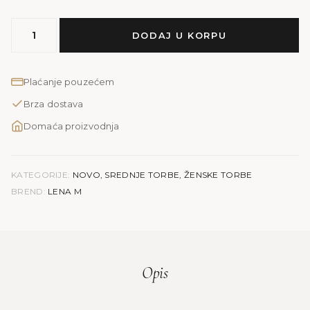
MODEL
DODAJ U KORPU
LENA
M
|
Plaćanje pouzećem
žuta
Brza dostava
kroko
količina
Domaća proizvodnja
KATEGORIJE:
NOVO
,
SREDNJE TORBE
,
ŽENSKE TORBE
BREND:
LENA M
Opis