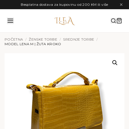
Preskoči na sadržaj
Besplatna dostava za kupovinu od 200 KM ili više
POČETNA
/
ŽENSKE TORBE
/
SREDNJE TORBE
/
MODEL LENA M | ŽUTA KROKO