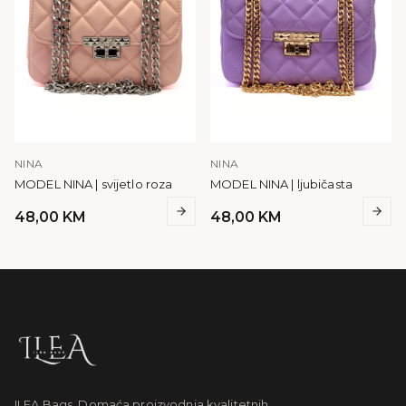
NINA
NINA
MODEL NINA | svijetlo roza
MODEL NINA | ljubičasta
48,00
KM
48,00
KM
ILEA Bags. Domaća proizvodnja kvalitetnih