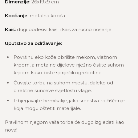
Dimenzije:
26x19x9 cm
Kopčanje:
metalna kopča
Kaiš:
dugi podesivi kaiš i kaiš za ručno nošenje
Uputstvo za održavanje:
Površinu eko kože obrišite mekom, vlažnom
krpom, a metalne dijelove nježno čistite suhom
krpom kako biste spriječili ogrebotine.
Čuvajte torbu na suhom mjestu, daleko od
direktne sunčeve svjetlosti i vlage.
Izbjegavajte hemikalije, jaka sredstva za čišćenje
koja mogu oštetiti materijale.
Pravilnom njegom vaša torba će dugo izgledati kao
nova!