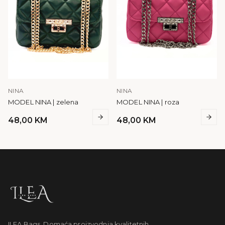
NINA
NINA
MODEL NINA | zelena
MODEL NINA | roza
48,00
KM
48,00
KM
ILEA Bags. Domaća proizvodnja kvalitetnih