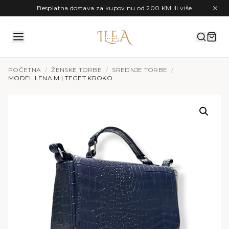
Preskoči na sadržaj
Besplatna dostava za kupovinu od 200 KM ili više
POČETNA
/
ŽENSKE TORBE
/
SREDNJE TORBE
/
MODEL LENA M | TEGET KROKO