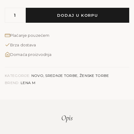
MODEL
DODAJ U KORPU
LENA
M
|
Plaćanje pouzećem
teget
Brza dostava
kroko
količina
Domaća proizvodnja
KATEGORIJE:
NOVO
,
SREDNJE TORBE
,
ŽENSKE TORBE
BREND:
LENA M
Opis