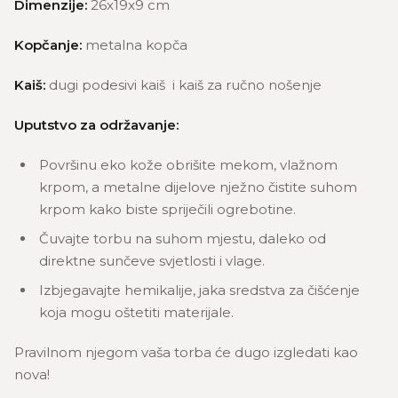
Dimenzije:
26x19x9 cm
Kopčanje:
metalna kopča
Kaiš:
dugi podesivi kaiš i kaiš za ručno nošenje
Uputstvo za održavanje:
Površinu eko kože obrišite mekom, vlažnom
krpom, a metalne dijelove nježno čistite suhom
krpom kako biste spriječili ogrebotine.
Čuvajte torbu na suhom mjestu, daleko od
direktne sunčeve svjetlosti i vlage.
Izbjegavajte hemikalije, jaka sredstva za čišćenje
koja mogu oštetiti materijale.
Pravilnom njegom vaša torba će dugo izgledati kao
nova!