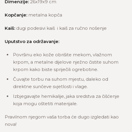
Dimenzije:
26x19x9 cm
Kopčanje:
metalna kopča
Kaiš:
dugi podesivi kaiš i kaiš za ručno nošenje
Uputstvo za održavanje:
Površinu eko kože obrišite mekom, vlažnom
krpom, a metalne dijelove nježno čistite suhom
krpom kako biste spriječili ogrebotine.
Čuvajte torbu na suhom mjestu, daleko od
direktne sunčeve svjetlosti i vlage.
Izbjegavajte hemikalije, jaka sredstva za čišćenje
koja mogu oštetiti materijale.
Pravilnom njegom vaša torba će dugo izgledati kao
nova!