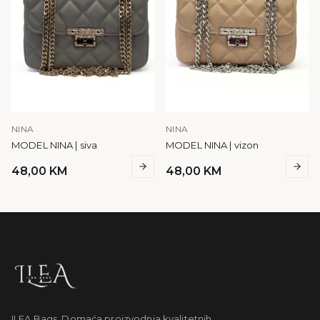
NINA
NINA
MODEL NINA | siva
MODEL NINA | vizon
48,00
KM
48,00
KM
ILEA Bags. Domaća proizvodnja kvalitetnih