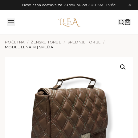
Preskoči na sadržaj
Besplatna dostava za kupovinu od 200 KM ili više
POČETNA
/
ŽENSKE TORBE
/
SREDNJE TORBE
/
MODEL LENA M | SMEĐA