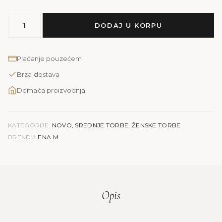
MODEL
DODAJ U KORPU
LENA
M
|
Plaćanje pouzećem
smeđa
Brza dostava
količina
Domaća proizvodnja
KATEGORIJE:
NOVO
,
SREDNJE TORBE
,
ŽENSKE TORBE
BREND:
LENA M
Opis