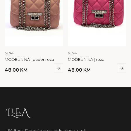
NINA
NINA
MODEL NINA | puder roza
MODEL NINA | roza
48,00
KM
48,00
KM
ILEA Bags. Domaća proizvodnja kvalitetnih