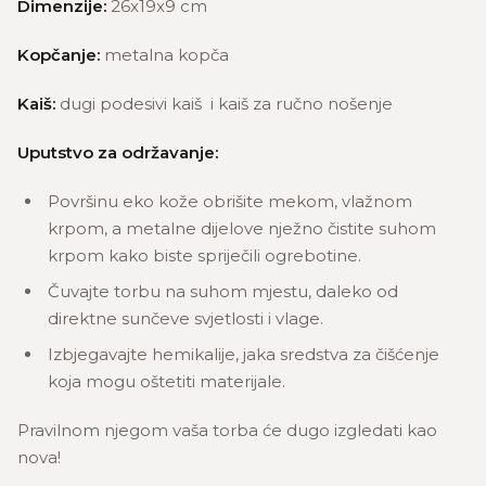
Dimenzije:
26x19x9 cm
Kopčanje:
metalna kopča
Kaiš:
dugi podesivi kaiš i kaiš za ručno nošenje
Uputstvo za održavanje:
Površinu eko kože obrišite mekom, vlažnom
krpom, a metalne dijelove nježno čistite suhom
krpom kako biste spriječili ogrebotine.
Čuvajte torbu na suhom mjestu, daleko od
direktne sunčeve svjetlosti i vlage.
Izbjegavajte hemikalije, jaka sredstva za čišćenje
koja mogu oštetiti materijale.
Pravilnom njegom vaša torba će dugo izgledati kao
nova!