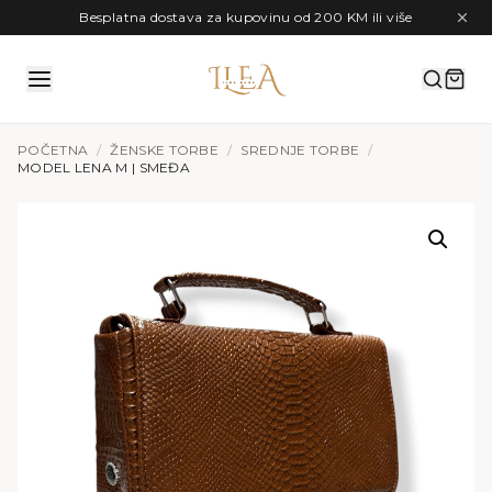
Preskoči na sadržaj
Besplatna dostava za kupovinu od 200 KM ili više
POČETNA
/
ŽENSKE TORBE
/
SREDNJE TORBE
/
MODEL LENA M | SMEĐA