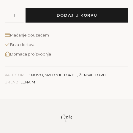
MODEL
DODAJ U KORPU
LENA
M
|
Plaćanje pouzećem
smeđa
Brza dostava
količina
Domaća proizvodnja
KATEGORIJE:
NOVO
,
SREDNJE TORBE
,
ŽENSKE TORBE
BREND:
LENA M
Opis