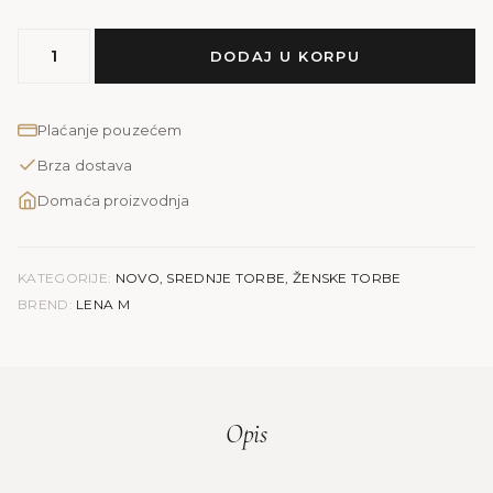
MODEL
DODAJ U KORPU
LENA
M
|
Plaćanje pouzećem
print
Brza dostava
količina
Domaća proizvodnja
KATEGORIJE:
NOVO
,
SREDNJE TORBE
,
ŽENSKE TORBE
BREND:
LENA M
Opis