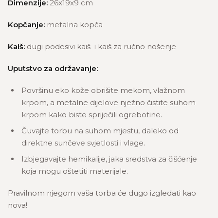
Dimenzije:
26x19x9 cm
Kopčanje:
metalna kopča
Kaiš:
dugi podesivi kaiš i kaiš za ručno nošenje
Uputstvo za održavanje:
Površinu eko kože obrišite mekom, vlažnom
krpom, a metalne dijelove nježno čistite suhom
krpom kako biste spriječili ogrebotine.
Čuvajte torbu na suhom mjestu, daleko od
direktne sunčeve svjetlosti i vlage.
Izbjegavajte hemikalije, jaka sredstva za čišćenje
koja mogu oštetiti materijale.
Pravilnom njegom vaša torba će dugo izgledati kao
nova!