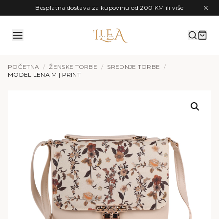
Preskoči na sadržaj
Besplatna dostava za kupovinu od 200 KM ili više
POČETNA
/
ŽENSKE TORBE
/
SREDNJE TORBE
/
MODEL LENA M | PRINT