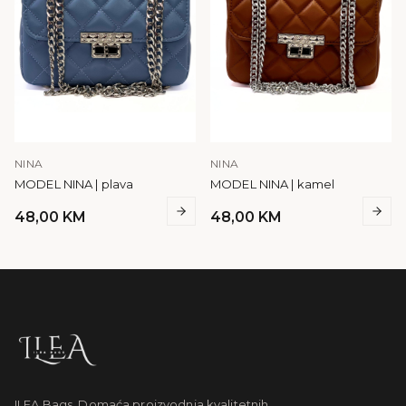
NINA
NINA
MODEL NINA | plava
MODEL NINA | kamel
48,00
KM
48,00
KM
ILEA Bags. Domaća proizvodnja kvalitetnih