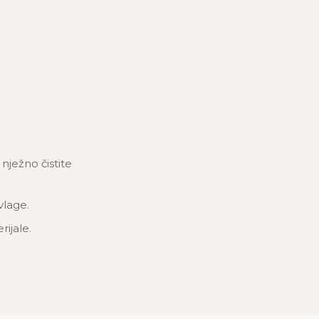
ježno čistite
vlage.
rijale.