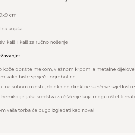
9x9 cm
lna kopča
vi kaiš i kaiš za ručno nošenje
ržavanje:
o kože obrišite mekom, vlažnom krpom, a metalne dijelove n
 kako biste spriječili ogrebotine.
u na suhom mjestu, daleko od direktne sunčeve svjetlosti i 
 hemikalije, jaka sredstva za čišćenje koja mogu oštetiti mate
m vaša torba će dugo izgledati kao nova!