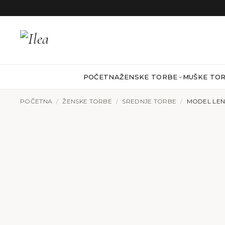
Preskoči na sadržaj
POČETNA
ŽENSKE TORBE
MUŠKE TO
POČETNA
/
ŽENSKE TORBE
/
SREDNJE TORBE
/
MODEL LEN