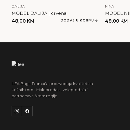
DALIJA
NINA
MODEL DALIJA | crvena
MODEL NIN
48,00
KM
DODAJ U KORPU
48,00
KM
ILEA Bags. Domaća proizvodnja kvalitetnih
kožnih torbi. Maloprodaja, veleprodaja i
partnerstva širom regije.