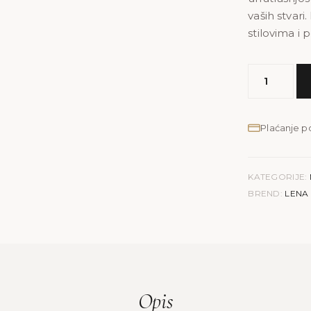
vaših stvari
stilovima i
MODEL
LENA
M
|
Plaćanje 
plava
kroko
količina
KATEGORIJE:
BREND:
LENA
Opis