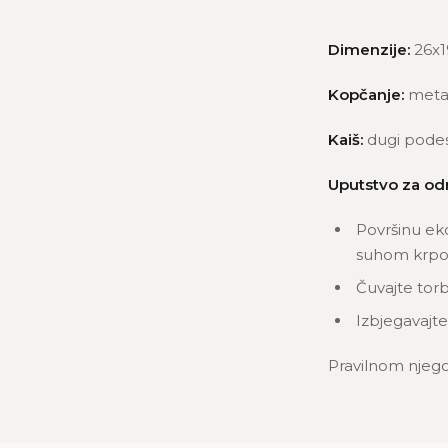
Dimenzije:
26x1
Kopčanje:
meta
Kaiš:
dugi podesi
Uputstvo za od
Površinu ek
suhom krpom
Čuvajte torb
Izbjegavajte
Pravilnom njego