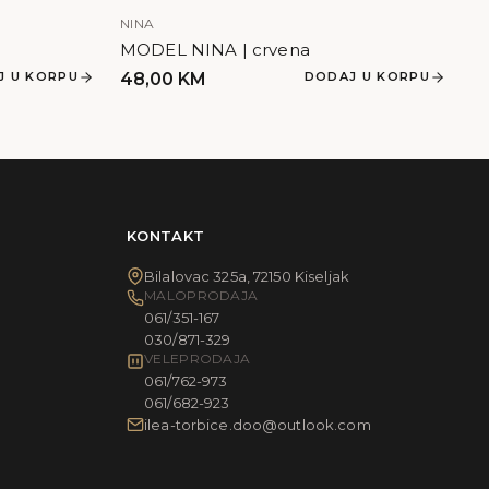
NINA
MODEL NINA | crvena
J U KORPU
48,00
KM
DODAJ U KORPU
KONTAKT
Bilalovac 325a, 72150 Kiseljak
MALOPRODAJA
061/351-167
030/871-329
VELEPRODAJA
061/762-973
061/682-923
ilea-torbice.doo@outlook.com