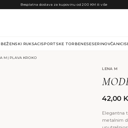
Besplatna dostava za kupovinu od 200 KM ili više
RBE
ŽENSKI RUKSACI
SPORTSKE TORBE
NESESERI
NOVČANICI
S
A M | PLAVA KROKO
LENA M
MODEL
42,00
Elegantna t
metalnim de
unutrašnjo