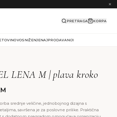
PRETRAGA
KORPA
ETOVI
NOVO
SNIŽENJE
NAJPRODAVANIJI
 LENA M | plava kroko
KM
orba srednje veličine, jednobojnog dizajna s
taljima, savršena je za poslovne prilike. Praktična
st s dodatnom pregradom omogućava organizaciju