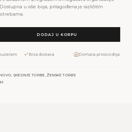
. Dostupna u više boja, prilagođena je različitim
 potrebama.
DODAJ U KORPU
pouzećem
Brza dostava
Domaća proizvodnja
NOVO
,
SREDNJE TORBE
,
ŽENSKE TORBE
 M