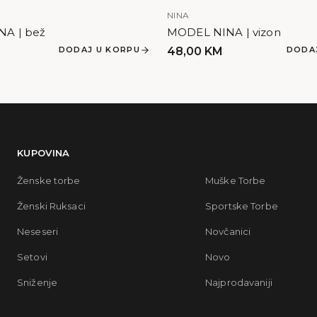
NINA
A | bež
MODEL NINA | vizon
DODAJ U KORPU
48,00
KM
DODA
KUPOVINA
Ženske torbe
Muške Torbe
Ženski Ruksaci
Sportske Torbe
Neseseri
Novčanici
Setovi
Novo
Sniženje
Najprodavaniji