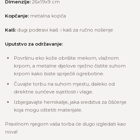
Dimenzije:
26x19x9 cm
Kopčanje:
metalna kopča
Kaiš:
dugi podesivi kaiš i kaiš za ručno nošenje
Uputstvo za održavanje:
Površinu eko kože obrišite mekom, vlažnom
krpom, a metalne dijelove nježno čistite suhom
krpom kako biste spriječili ogrebotine.
Čuvajte torbu na suhom mjestu, daleko od
direktne sunčeve svjetlosti i vlage.
Izbjegavajte hemikalije, jaka sredstva za čišćenje
koja mogu oštetiti materijale.
Pravilnom njegom vaša torba će dugo izgledati kao
nova!