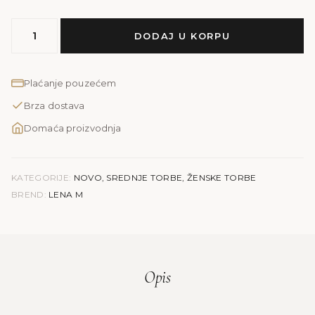
MODEL
DODAJ U KORPU
LENA
M
|
Plaćanje pouzećem
pink
Brza dostava
količina
Domaća proizvodnja
KATEGORIJE:
NOVO
,
SREDNJE TORBE
,
ŽENSKE TORBE
BREND:
LENA M
Opis