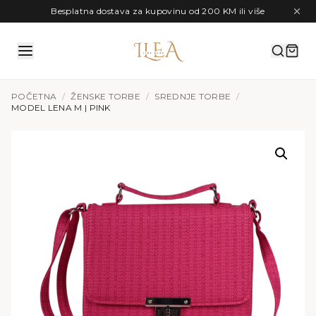
Preskoči na sadržaj
Besplatna dostava za kupovinu od 200 KM ili više
POČETNA
/
ŽENSKE TORBE
/
SREDNJE TORBE
/
MODEL LENA M | PINK