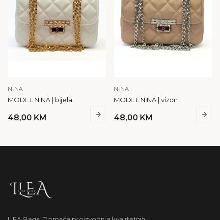
NINA
NINA
MODEL NINA | bijela
MODEL NINA | vizon
48,00
KM
48,00
KM
ILEA Bags. Domaća proizvodnja kvalitetnih