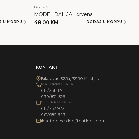
DALIJA
MODEL DALIJA | crvena
J U KORPU
48,00
KM
DODAJ U KORPU
KONTAKT
Bilalovac 325a, 72150 Kiseljak
MALOPRODAJA
061/351-167
030/871-329
VELEPRODAJA
061/762-973
061/682-923
ilea-torbice.doo@outlook.com