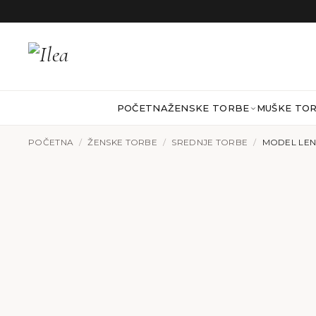
Preskoči na sadržaj
POČETNA
ŽENSKE TORBE
MUŠKE TO
POČETNA
/
ŽENSKE TORBE
/
SREDNJE TORBE
/
MODEL LEN