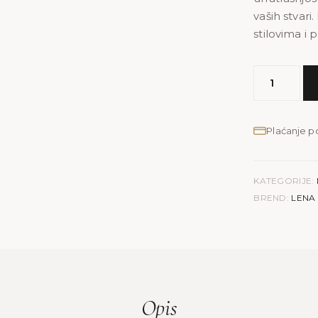
vaših stvari
stilovima i
MODEL
LENA
M
|
Plaćanje 
mustra
žuta
količina
KATEGORIJE:
BREND:
LENA
Opis