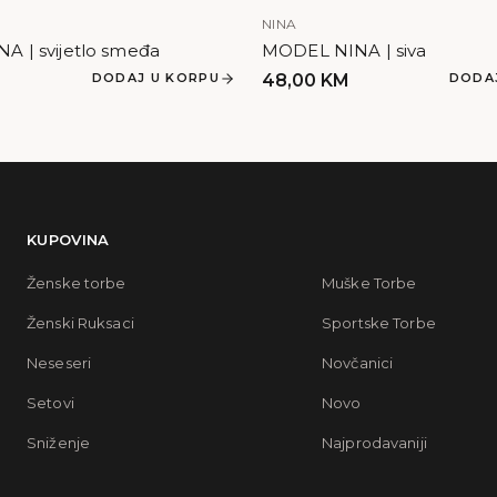
NINA
 | svijetlo smeđa
MODEL NINA | siva
DODAJ U KORPU
48,00
KM
DODA
KUPOVINA
Ženske torbe
Muške Torbe
Ženski Ruksaci
Sportske Torbe
Neseseri
Novčanici
Setovi
Novo
Sniženje
Najprodavaniji