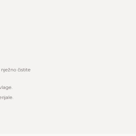
ježno čistite
vlage.
rijale.