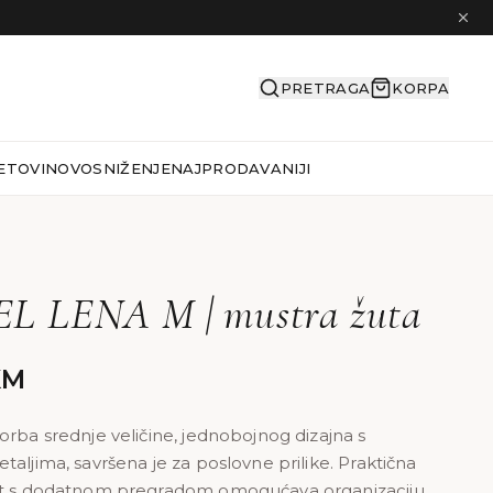
PRETRAGA
KORPA
ETOVI
NOVO
SNIŽENJE
NAJPRODAVANIJI
L LENA M | mustra žuta
KM
orba srednje veličine, jednobojnog dizajna s
taljima, savršena je za poslovne prilike. Praktična
st s dodatnom pregradom omogućava organizaciju