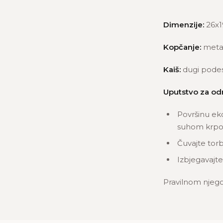
Dimenzije:
26x1
Kopčanje:
meta
Kaiš:
dugi podesi
Uputstvo za od
Površinu ek
suhom krpom
Čuvajte torb
Izbjegavajte
Pravilnom njego