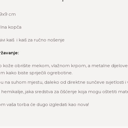
9x9 cm
lna kopča
vi kaiš i kaiš za ručno nošenje
ržavanje:
o kože obrišite mekom, vlažnom krpom, a metalne dijelove n
 kako biste spriječili ogrebotine.
u na suhom mjestu, daleko od direktne sunčeve svjetlosti i 
 hemikalije, jaka sredstva za čišćenje koja mogu oštetiti mate
m vaša torba će dugo izgledati kao nova!