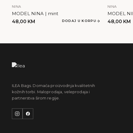
NINA
NINA
MODEL NINA | mint
MODEL NINA
48,00
KM
DODAJ U KORPU
48,00
KM
ILEA Bags. Domaća proizvodnja kvalitetnih
kožnih torbi. Maloprodaja, veleprodaja i
partnerstva širom regije.