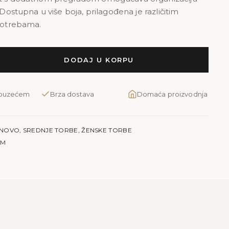
. Dostupna u više boja, prilagođena je različitim
 potrebama.
DODAJ U KORPU
pouzećem
Brza dostava
Domaća proizvodnja
NOVO
,
SREDNJE TORBE
,
ŽENSKE TORBE
 M