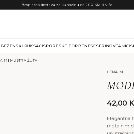
Besplatna dostava za kupovinu od 200 KM ili više
RBE
ŽENSKI RUKSACI
SPORTSKE TORBE
NESESERI
NOVČANICI
S
A M | MUSTRA ŽUTA
LENA M
MODE
42,00
Elegantna t
metalnim de
unutrašnjo