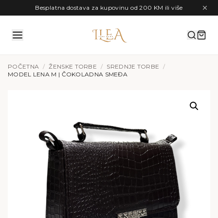
Preskoči na sadržaj
Besplatna dostava za kupovinu od 200 KM ili više
POČETNA
/
ŽENSKE TORBE
/
SREDNJE TORBE
/
MODEL LENA M | ČOKOLADNA SMEĐA