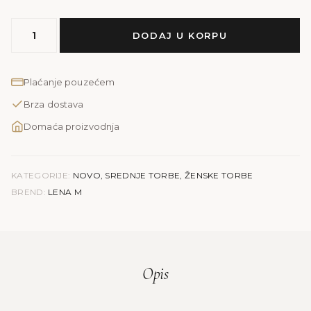
MODEL
DODAJ U KORPU
LENA
M
|
Plaćanje pouzećem
čokoladna
Brza dostava
smeđa
količina
Domaća proizvodnja
KATEGORIJE:
NOVO
,
SREDNJE TORBE
,
ŽENSKE TORBE
BREND:
LENA M
Opis