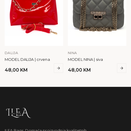
DALIJA
NINA
MODEL DALIJA | crvena
MODEL NINA | siva
48,00
KM
48,00
KM
ILEA Bags. Domaća proizvodnja kvalitetnih