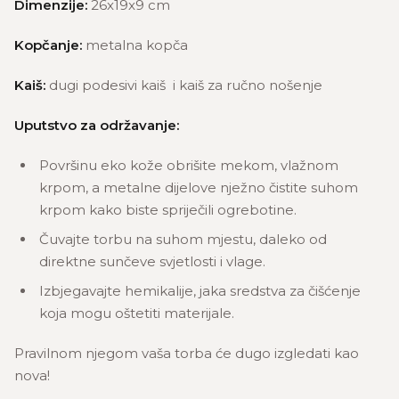
Dimenzije:
26x19x9 cm
Kopčanje:
metalna kopča
Kaiš:
dugi podesivi kaiš i kaiš za ručno nošenje
Uputstvo za održavanje:
Površinu eko kože obrišite mekom, vlažnom
krpom, a metalne dijelove nježno čistite suhom
krpom kako biste spriječili ogrebotine.
Čuvajte torbu na suhom mjestu, daleko od
direktne sunčeve svjetlosti i vlage.
Izbjegavajte hemikalije, jaka sredstva za čišćenje
koja mogu oštetiti materijale.
Pravilnom njegom vaša torba će dugo izgledati kao
nova!