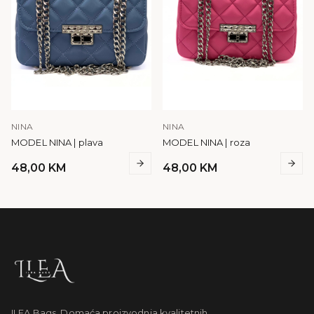
NINA
NINA
MODEL NINA | plava
MODEL NINA | roza
48,00
KM
48,00
KM
ILEA Bags. Domaća proizvodnja kvalitetnih