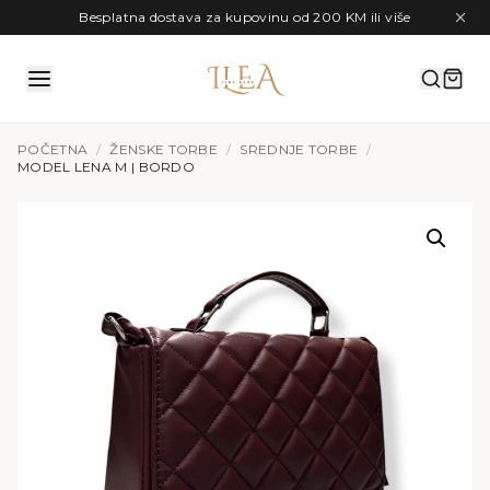
Preskoči na sadržaj
Besplatna dostava za kupovinu od 200 KM ili više
POČETNA
/
ŽENSKE TORBE
/
SREDNJE TORBE
/
MODEL LENA M | BORDO