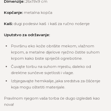
Dimenzije:
26x19x9 cm
Kopčanje:
metalna kopča
Kaiš:
dugi podesivi kaiš i kaiš za ručno nošenje
Uputstvo za održavanje:
Površinu eko kože obrišite mekom, vlažnom
krpom, a metalne dijelove nježno čistite suhom
krpom kako biste spriječili ogrebotine.
Čuvajte torbu na suhom mjestu, daleko od
direktne sunčeve svjetlosti i vlage.
Izbjegavajte hemikalije, jaka sredstva za čišćenje
koja mogu oštetiti materijale.
Pravilnom njegom vaša torba će dugo izgledati kao
nova!