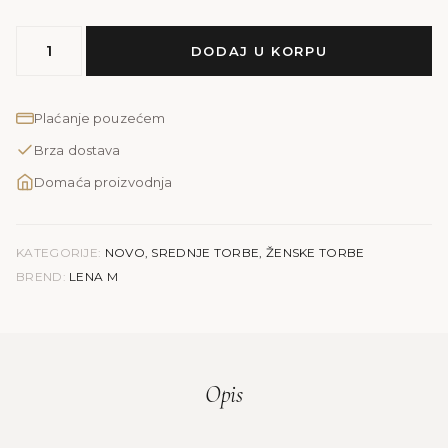
MODEL
DODAJ U KORPU
LENA
M
|
Plaćanje pouzećem
bordo
Brza dostava
količina
Domaća proizvodnja
KATEGORIJE:
NOVO
,
SREDNJE TORBE
,
ŽENSKE TORBE
BREND:
LENA M
Opis