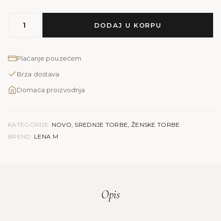
MODEL
DODAJ U KORPU
LENA
M
|
Plaćanje pouzećem
bijela
Brza dostava
kroko
količina
Domaća proizvodnja
KATEGORIJE:
NOVO
,
SREDNJE TORBE
,
ŽENSKE TORBE
BREND:
LENA M
Opis