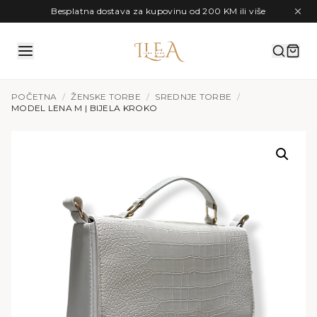
Preskoči na sadržaj
Besplatna dostava za kupovinu od 200 KM ili više
POČETNA
/
ŽENSKE TORBE
/
SREDNJE TORBE
/
MODEL LENA M | BIJELA KROKO