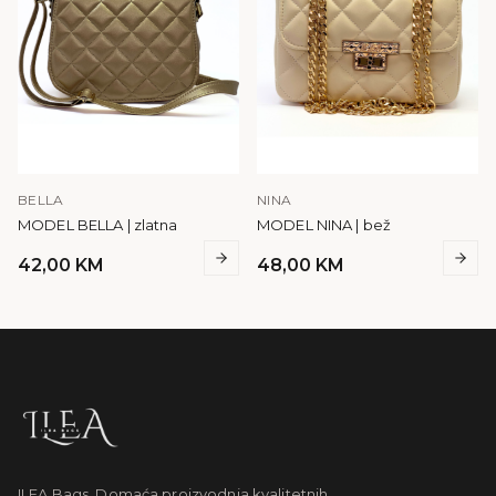
BELLA
NINA
MODEL BELLA | zlatna
MODEL NINA | bež
42,00
KM
48,00
KM
ILEA Bags. Domaća proizvodnja kvalitetnih