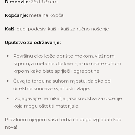
Dimenzije:
26x19x9 cm
Kopčanje:
metalna kopča
Kaiš:
dugi podesivi kaiš i kaiš za ručno nošenje
Uputstvo za održavanje:
Površinu eko kože obrišite mekom, vlažnom
krpom, a metalne dijelove nježno čistite suhom
krpom kako biste spriječili ogrebotine.
Čuvajte torbu na suhom mjestu, daleko od
direktne sunčeve svjetlosti i vlage.
Izbjegavajte hemikalije, jaka sredstva za čišćenje
koja mogu oštetiti materijale.
Pravilnom njegom vaša torba će dugo izgledati kao
nova!