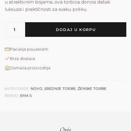
u atraktivnim bojama, ova torbica donosi dašak
luksuza i praktičnosti za svaku priliku.
MODEL
DODAJ U KORPU
EMA
S
|
Plaćanje pouzećem
vizon
Brza dostava
količina
Domaća proizvodnja
KATEGORIJE:
NOVO
,
SREDNJE TORBE
,
ŽENSKE TORBE
BREND:
EMA S
Opis