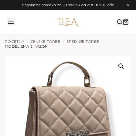
Preskoči na sadržaj
Besplatna dostava za kupovinu od 200 KM ili više
POČETNA
/
ŽENSKE TORBE
/
SREDNJE TORBE
/
MODEL EMA S | VIZON