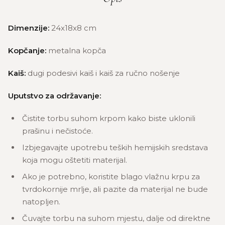
Dimenzije:
24x18x8 cm
Kopčanje:
metalna kopča
Kaiš:
dugi podesivi kaiš i kaiš za ručno nošenje
Uputstvo za održavanje:
Čistite torbu suhom krpom kako biste uklonili
prašinu i nečistoće.
Izbjegavajte upotrebu teških hemijskih sredstava
koja mogu oštetiti materijal.
Ako je potrebno, koristite blago vlažnu krpu za
tvrdokornije mrlje, ali pazite da materijal ne bude
natopljen.
Čuvajte torbu na suhom mjestu, dalje od direktne