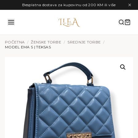
Preskoči na sadržaj
Besplatna dostava za kupovinu od 200 KM ili više
POČETNA
/
ŽENSKE TORBE
/
SREDNJE TORBE
/
MODEL EMA S | TEKSAS