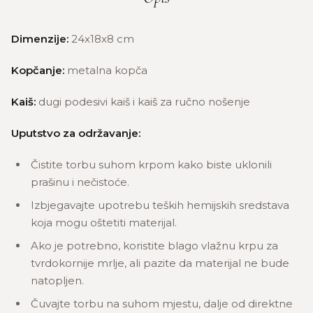
Dimenzije:
24x18x8 cm
Kopčanje:
metalna kopča
Kaiš:
dugi podesivi kaiš i kaiš za ručno nošenje
Uputstvo za održavanje:
Čistite torbu suhom krpom kako biste uklonili
prašinu i nečistoće.
Izbjegavajte upotrebu teških hemijskih sredstava
koja mogu oštetiti materijal.
Ako je potrebno, koristite blago vlažnu krpu za
tvrdokornije mrlje, ali pazite da materijal ne bude
natopljen.
Čuvajte torbu na suhom mjestu, dalje od direktne