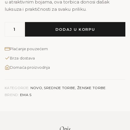
u atraktivnim bojama, ova torbica donosi dašak
luksuza i praktičnosti za svaku priliku.
MODEL
DODAJ U KORPU
EMA
S
|
Plaćanje pouzećem
teksas
Brza dostava
količina
Domaća proizvodnja
KATEGORIJE:
NOVO
,
SREDNJE TORBE
,
ŽENSKE TORBE
BREND:
EMA S
Opis