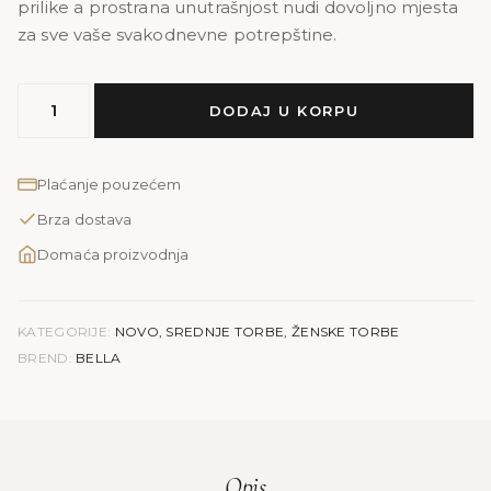
prilike a prostrana unutrašnjost nudi dovoljno mjesta
za sve vaše svakodnevne potrepštine.
MODEL
DODAJ U KORPU
BELLA
|
print
Plaćanje pouzećem
količina
Brza dostava
Domaća proizvodnja
KATEGORIJE:
NOVO
,
SREDNJE TORBE
,
ŽENSKE TORBE
BREND:
BELLA
Opis