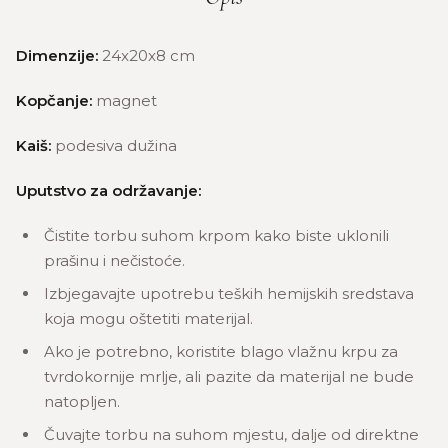
Dimenzije:
24x20x8 cm
Kopčanje:
magnet
Kaiš:
podesiva dužina
Uputstvo za održavanje:
Čistite torbu suhom krpom kako biste uklonili
prašinu i nečistoće.
Izbjegavajte upotrebu teških hemijskih sredstava
koja mogu oštetiti materijal.
Ako je potrebno, koristite blago vlažnu krpu za
tvrdokornije mrlje, ali pazite da materijal ne bude
natopljen.
Čuvajte torbu na suhom mjestu, dalje od direktne