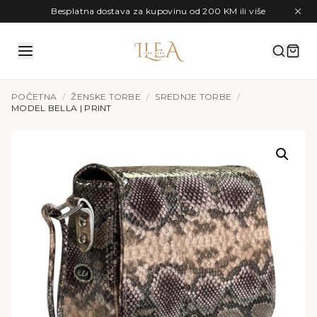
Preskoči na sadržaj
Besplatna dostava za kupovinu od 200 KM ili više
POČETNA
/
ŽENSKE TORBE
/
SREDNJE TORBE
/
MODEL BELLA | PRINT