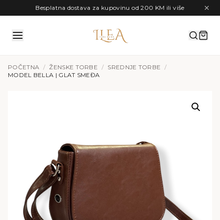
Preskoči na sadržaj
Besplatna dostava za kupovinu od 200 KM ili više
POČETNA
/
ŽENSKE TORBE
/
SREDNJE TORBE
/
MODEL BELLA | GLAT SMEĐA