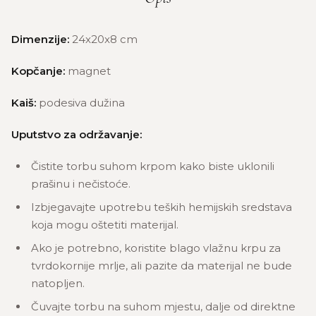
Dimenzije:
24x20x8 cm
Kopčanje:
magnet
Kaiš:
podesiva dužina
Uputstvo za održavanje:
Čistite torbu suhom krpom kako biste uklonili
prašinu i nečistoće.
Izbjegavajte upotrebu teških hemijskih sredstava
koja mogu oštetiti materijal.
Ako je potrebno, koristite blago vlažnu krpu za
tvrdokornije mrlje, ali pazite da materijal ne bude
natopljen.
Čuvajte torbu na suhom mjestu, dalje od direktne