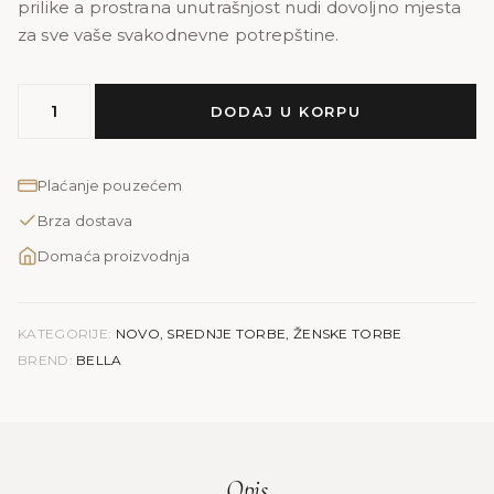
prilike a prostrana unutrašnjost nudi dovoljno mjesta
za sve vaše svakodnevne potrepštine.
MODEL
DODAJ U KORPU
BELLA
|
glat
Plaćanje pouzećem
smeđa
Brza dostava
količina
Domaća proizvodnja
KATEGORIJE:
NOVO
,
SREDNJE TORBE
,
ŽENSKE TORBE
BREND:
BELLA
Opis