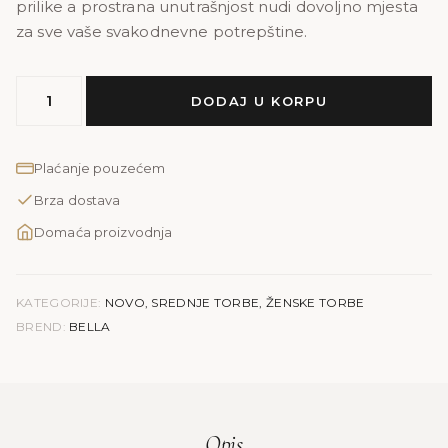
prilike a prostrana unutrašnjost nudi dovoljno mjesta
za sve vaše svakodnevne potrepštine.
MODEL
DODAJ U KORPU
BELLA
|
crvena
Plaćanje pouzećem
količina
Brza dostava
Domaća proizvodnja
KATEGORIJE:
NOVO
,
SREDNJE TORBE
,
ŽENSKE TORBE
BREND:
BELLA
Opis