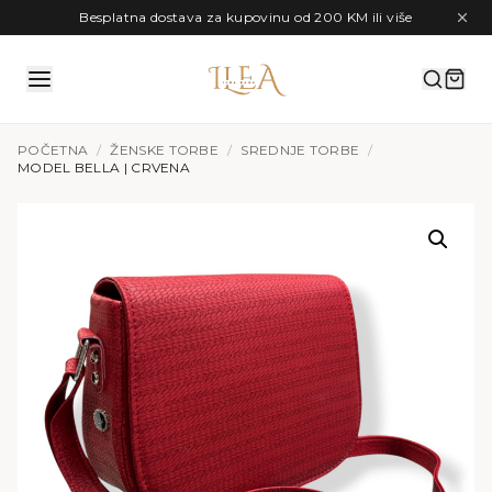
Preskoči na sadržaj
Besplatna dostava za kupovinu od 200 KM ili više
POČETNA
/
ŽENSKE TORBE
/
SREDNJE TORBE
/
MODEL BELLA | CRVENA