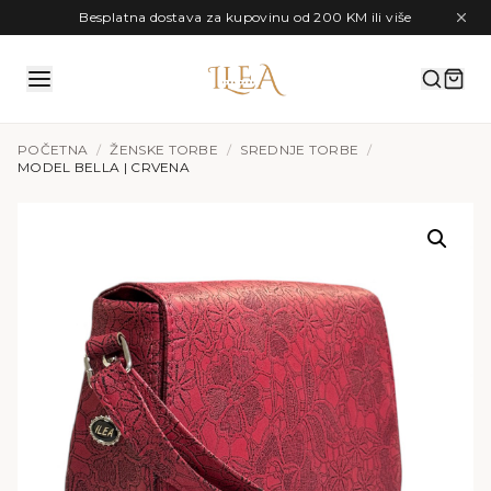
Preskoči na sadržaj
Besplatna dostava za kupovinu od 200 KM ili više
POČETNA
/
ŽENSKE TORBE
/
SREDNJE TORBE
/
MODEL BELLA | CRVENA