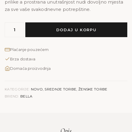
prilike a prostrana unutrašnjost nudi dovoljno mjesta
za sve vaše svakodnevne potrepštine.
MODEL
DODAJ U KORPU
BELLA
|
crvena
Plaćanje pouzećem
količina
Brza dostava
Domaća proizvodnja
KATEGORIJE:
NOVO
,
SREDNJE TORBE
,
ŽENSKE TORBE
BREND:
BELLA
Opis