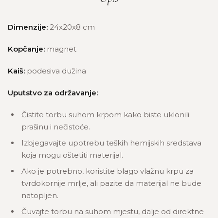
Dimenzije:
24x20x8 cm
Kopčanje:
magnet
Kaiš:
podesiva dužina
Uputstvo za održavanje:
Čistite torbu suhom krpom kako biste uklonili
prašinu i nečistoće.
Izbjegavajte upotrebu teških hemijskih sredstava
koja mogu oštetiti materijal.
Ako je potrebno, koristite blago vlažnu krpu za
tvrdokornije mrlje, ali pazite da materijal ne bude
natopljen.
Čuvajte torbu na suhom mjestu, dalje od direktne