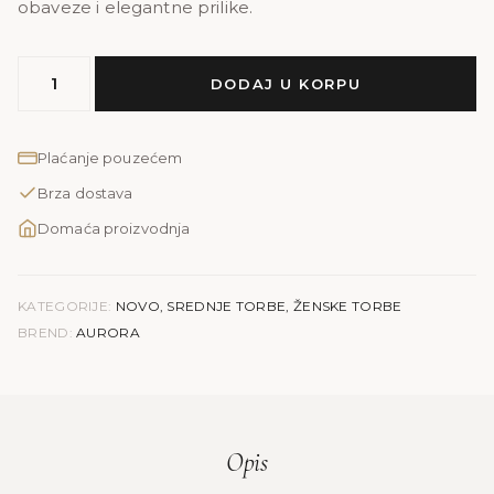
obaveze i elegantne prilike.
MODEL
DODAJ U KORPU
AURORA
|
glat
Plaćanje pouzećem
količina
Brza dostava
Domaća proizvodnja
KATEGORIJE:
NOVO
,
SREDNJE TORBE
,
ŽENSKE TORBE
BREND:
AURORA
Opis