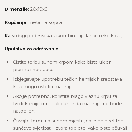
Dimenzije:
26x19x9
Kopčanje:
metalna kopča
Kaiš:
dugi podesivi kaiš (kombinacija lanac i eko koža)
Uputstvo za održavanje:
Čistite torbu suhom krpom kako biste uklonili
prašinu i nečistoće.
Izbjegavajte upotrebu teških hemijskih sredstava
koja mogu oštetiti materijal.
Ako je potrebno, koristite blago vlažnu krpu za
tvrdokornije mrlje, ali pazite da materijal ne bude
natopljen.
Čuvajte torbu na suhom mjestu, dalje od direktne
sunčeve svjetlosti i izvora toplote, kako biste očuvali