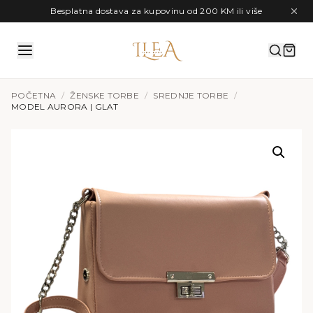
Preskoči na sadržaj
Besplatna dostava za kupovinu od 200 KM ili više
POČETNA
/
ŽENSKE TORBE
/
SREDNJE TORBE
/
MODEL AURORA | GLAT