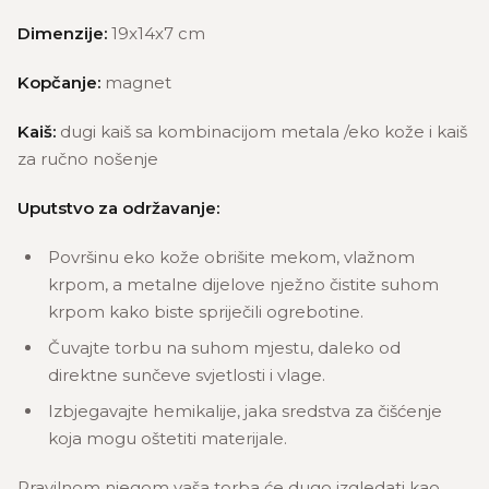
Dimenzije:
19x14x7 cm
Kopčanje:
magnet
Kaiš:
dugi kaiš sa kombinacijom metala /eko kože i kaiš
za ručno nošenje
Uputstvo za održavanje:
Površinu eko kože obrišite mekom, vlažnom
krpom, a metalne dijelove nježno čistite suhom
krpom kako biste spriječili ogrebotine.
Čuvajte torbu na suhom mjestu, daleko od
direktne sunčeve svjetlosti i vlage.
Izbjegavajte hemikalije, jaka sredstva za čišćenje
koja mogu oštetiti materijale.
Pravilnom njegom vaša torba će dugo izgledati kao