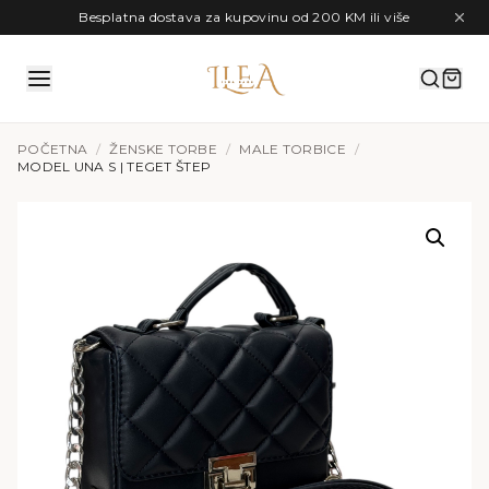
Preskoči na sadržaj
Besplatna dostava za kupovinu od 200 KM ili više
POČETNA
/
ŽENSKE TORBE
/
MALE TORBICE
/
MODEL UNA S | TEGET ŠTEP