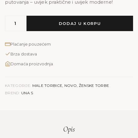
putovanja – uvijek praktične i uvijek moderne!
MODEL
DODAJ U KORPU
UNA
S
|
Plaćanje pouzećem
teget
Brza dostava
štep
količina
Domaća proizvodnja
KATEGORIJE:
MALE TORBICE
,
NOVO
,
ŽENSKE TORBE
BREND:
UNA S
Opis