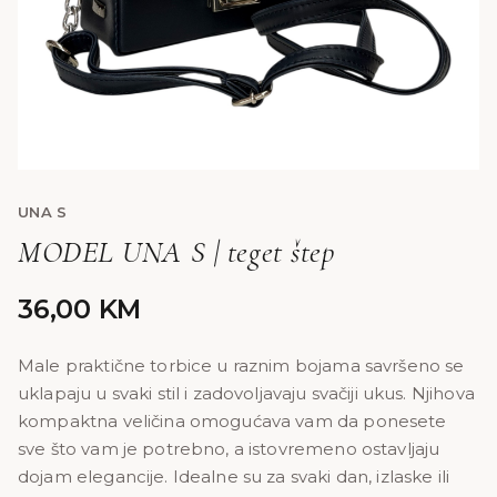
UNA S
MODEL UNA S | teget štep
36,00
KM
Male praktične torbice u raznim bojama savršeno se
uklapaju u svaki stil i zadovoljavaju svačiji ukus. Njihova
kompaktna veličina omogućava vam da ponesete
sve što vam je potrebno, a istovremeno ostavljaju
dojam elegancije. Idealne su za svaki dan, izlaske ili