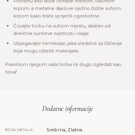
Površinu eko kože obrišite mekom, vlažnom
krpom, a metalne dijelove nježno čistite suhom
krpom kako biste spriječili ogrebotine.
Čuvajte torbu na suhom mjestu, daleko od
direktne sunčeve svjetlosti i vlage.
Izbjegavajte hemikalije, jaka sredstva za čišćenje
koja mogu oštetiti materijale.
Pravilnom njegom vaša torba će dugo izgledati kao
nova!
Dodatne informacije
Srebrna, Zlatna
BOJA METALA