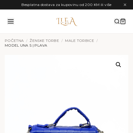
Preskoči na sadržaj
Besplatna dostava za kupovinu od 200 KM ili više
POČETNA
/
ŽENSKE TORBE
/
MALE TORBICE
/
MODEL UNA S | PLAVA