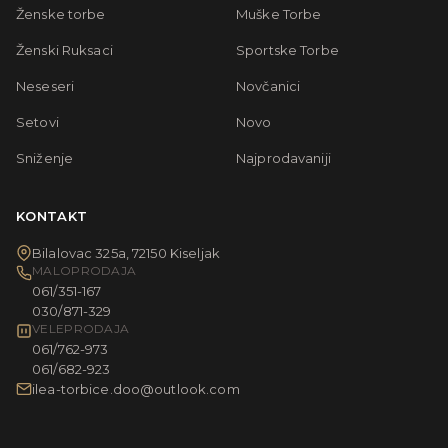
Ženske torbe
Muške Torbe
Ženski Ruksaci
Sportske Torbe
Neseseri
Novčanici
Setovi
Novo
Sniženje
Najprodavaniji
KONTAKT
Bilalovac 325a, 72150 Kiseljak
MALOPRODAJA
061/351-167
030/871-329
VELEPRODAJA
061/762-973
061/682-923
ilea-torbice.doo@outlook.com