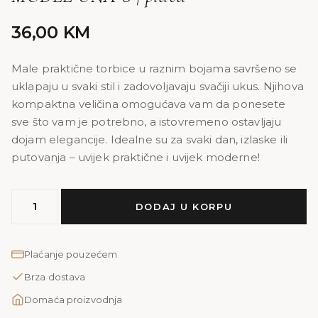
36,00
KM
Male praktične torbice u raznim bojama savršeno se
uklapaju u svaki stil i zadovoljavaju svačiji ukus. Njihova
kompaktna veličina omogućava vam da ponesete
sve što vam je potrebno, a istovremeno ostavljaju
dojam elegancije. Idealne su za svaki dan, izlaske ili
putovanja – uvijek praktične i uvijek moderne!
MODEL
DODAJ U KORPU
UNA
S
|
Plaćanje pouzećem
plava
Brza dostava
količina
Domaća proizvodnja