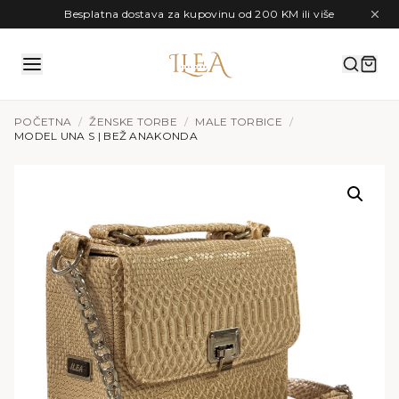
Preskoči na sadržaj
Besplatna dostava za kupovinu od 200 KM ili više
POČETNA
/
ŽENSKE TORBE
/
MALE TORBICE
/
MODEL UNA S | BEŽ ANAKONDA