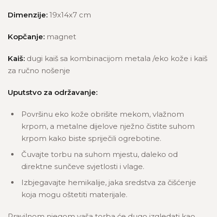
Dimenzije:
19x14x7 cm
Kopčanje:
magnet
Kaiš:
dugi kaiš sa kombinacijom metala /eko kože i kaiš
za ručno nošenje
Uputstvo za održavanje:
Površinu eko kože obrišite mekom, vlažnom
krpom, a metalne dijelove nježno čistite suhom
krpom kako biste spriječili ogrebotine.
Čuvajte torbu na suhom mjestu, daleko od
direktne sunčeve svjetlosti i vlage.
Izbjegavajte hemikalije, jaka sredstva za čišćenje
koja mogu oštetiti materijale.
Pravilnom njegom vaša torba će dugo izgledati kao