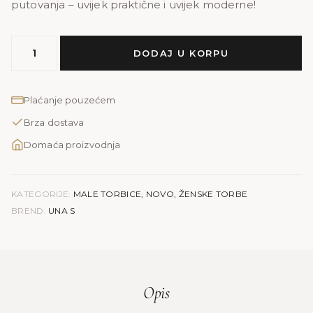
putovanja – uvijek praktične i uvijek moderne!
MODEL
DODAJ U KORPU
UNA
S
|
Plaćanje pouzećem
bež
Brza dostava
anakonda
količina
Domaća proizvodnja
KATEGORIJE:
MALE TORBICE
,
NOVO
,
ŽENSKE TORBE
BREND:
UNA S
Opis