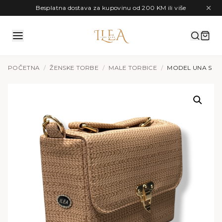
Preskoči na sadržaj
Besplatna dostava za kupovinu od 200 KM ili više
POČETNA
/
ŽENSKE TORBE
/
MALE TORBICE
/
MODEL UNA S