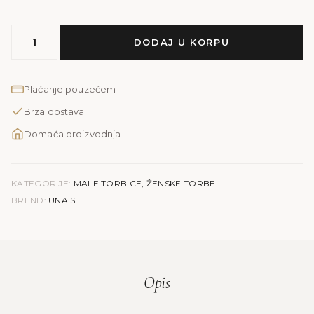
MODEL
DODAJ U KORPU
UNA
S
količina
Plaćanje pouzećem
Brza dostava
Domaća proizvodnja
KATEGORIJE:
MALE TORBICE
,
ŽENSKE TORBE
BREND:
UNA S
Opis