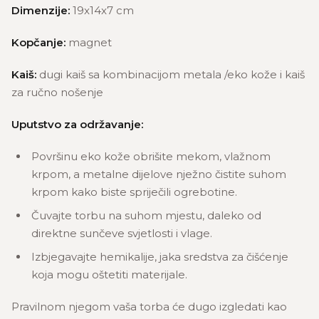
Dimenzije:
19x14x7 cm
Kopčanje:
magnet
Kaiš:
dugi kaiš sa kombinacijom metala /eko kože i kaiš
za ručno nošenje
Uputstvo za održavanje:
Površinu eko kože obrišite mekom, vlažnom
krpom, a metalne dijelove nježno čistite suhom
krpom kako biste spriječili ogrebotine.
Čuvajte torbu na suhom mjestu, daleko od
direktne sunčeve svjetlosti i vlage.
Izbjegavajte hemikalije, jaka sredstva za čišćenje
koja mogu oštetiti materijale.
Pravilnom njegom vaša torba će dugo izgledati kao