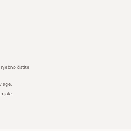
ježno čistite
vlage.
rijale.