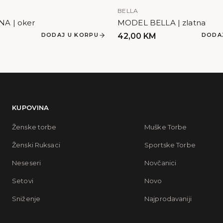
BELLA
A | oker
MODEL BELLA | zlatna
DODAJ U KORPU
42,00
KM
DODA
KUPOVINA
Ženske torbe
Muške Torbe
Ženski Ruksaci
Sportske Torbe
Neseseri
Novčanici
Setovi
Novo
Sniženje
Najprodavaniji