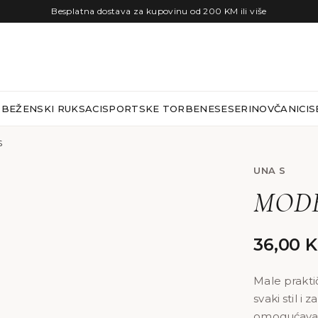
Besplatna dostava za kupovinu od 200 KM ili više
RBE
ŽENSKI RUKSACI
SPORTSKE TORBE
NESESERI
NOVČANICI
S
S
UNA S
MODE
36,00
Male prakti
svaki stil i
omogućava 