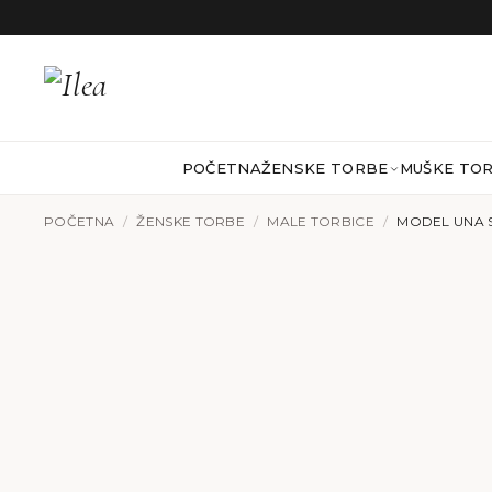
Preskoči na sadržaj
POČETNA
ŽENSKE TORBE
MUŠKE TO
POČETNA
/
ŽENSKE TORBE
/
MALE TORBICE
/
MODEL UNA 