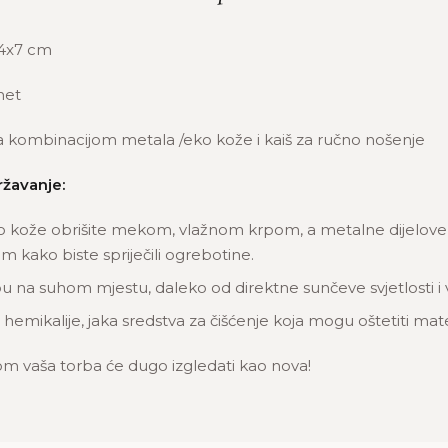
4x7 cm
et
a kombinacijom metala /eko kože i kaiš za ručno nošenje
ržavanje:
o kože obrišite mekom, vlažnom krpom, a metalne dijelove n
 kako biste spriječili ogrebotine.
u na suhom mjestu, daleko od direktne sunčeve svjetlosti i 
 hemikalije, jaka sredstva za čišćenje koja mogu oštetiti mate
m vaša torba će dugo izgledati kao nova!