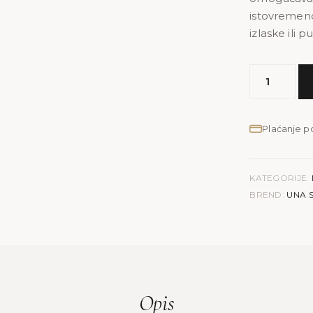
istovremeno
izlaske ili 
MODEL
UNA
S
količina
Plaćanje 
KATEGORIJE:
BREND:
UNA 
Opis