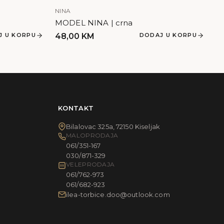
NINA
MODEL NINA | crna
J U KORPU
48,00
KM
DODAJ U KORPU
KONTAKT
Bilalovac 325a, 72150 Kiseljak
MALOPRODAJA
061/351-167
030/871-329
VELEPRODAJA
061/762-973
061/682-923
ilea-torbice.doo@outlook.com