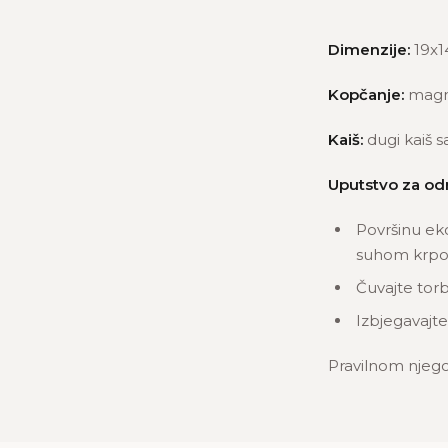
Dimenzije:
19x1
Kopčanje:
magn
Kaiš:
dugi kaiš s
Uputstvo za od
Površinu ek
suhom krpom
Čuvajte torb
Izbjegavajte
Pravilnom njego