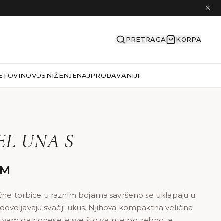
PRETRAGA
KORPA
ETOVI
NOVO
SNIŽENJE
NAJPRODAVANIJI
L UNA S
KM
čne torbice u raznim bojama savršeno se uklapaju u
 zadovoljavaju svačiji ukus. Njihova kompaktna veličina
vam da ponesete sve što vam je potrebno, a