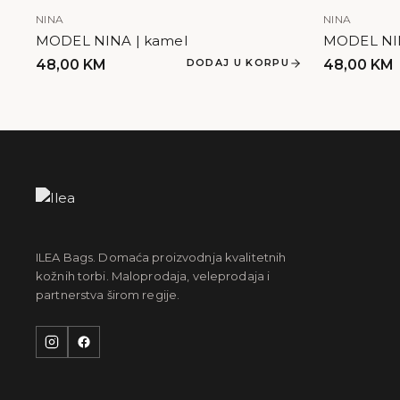
NINA
NINA
MODEL NINA | kamel
MODEL NIN
48,00
KM
DODAJ U KORPU
48,00
KM
ILEA Bags. Domaća proizvodnja kvalitetnih
kožnih torbi. Maloprodaja, veleprodaja i
partnerstva širom regije.