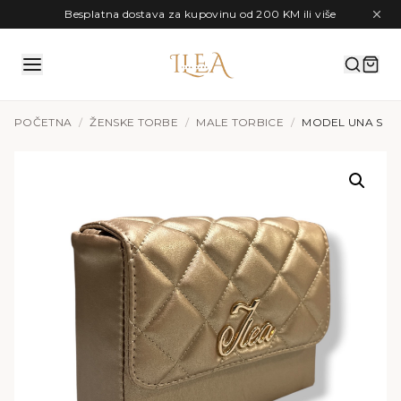
Preskoči na sadržaj
Besplatna dostava za kupovinu od 200 KM ili više
POČETNA
/
ŽENSKE TORBE
/
MALE TORBICE
/
MODEL UNA S