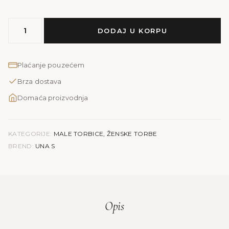
MODEL
DODAJ U KORPU
UNA
S
količina
Plaćanje pouzećem
Brza dostava
Domaća proizvodnja
KATEGORIJE:
MALE TORBICE
,
ŽENSKE TORBE
BREND:
UNA S
Opis