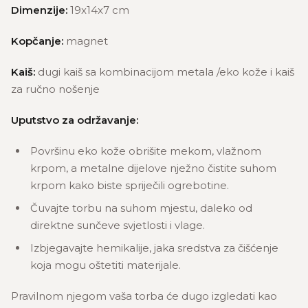
Dimenzije:
19x14x7 cm
Kopčanje:
magnet
Kaiš:
dugi kaiš sa kombinacijom metala /eko kože i kaiš
za ručno nošenje
Uputstvo za održavanje:
Površinu eko kože obrišite mekom, vlažnom
krpom, a metalne dijelove nježno čistite suhom
krpom kako biste spriječili ogrebotine.
Čuvajte torbu na suhom mjestu, daleko od
direktne sunčeve svjetlosti i vlage.
Izbjegavajte hemikalije, jaka sredstva za čišćenje
koja mogu oštetiti materijale.
Pravilnom njegom vaša torba će dugo izgledati kao