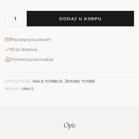
MODEL
DODAJ U KORPU
UNA
S
količina
Plaćanje pouzećem
Brza dostava
Domaća proizvodnja
KATEGORIJE:
MALE TORBICE
,
ŽENSKE TORBE
BREND:
UNA S
Opis