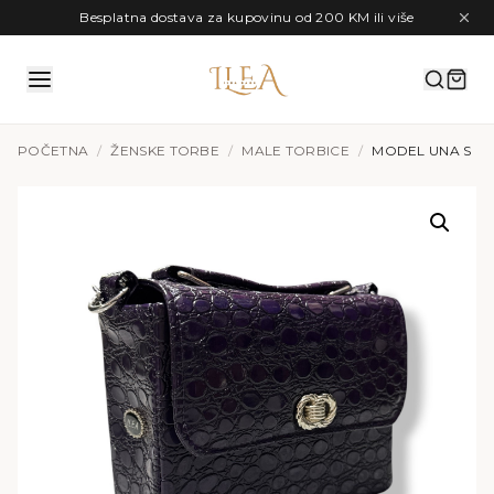
Preskoči na sadržaj
Besplatna dostava za kupovinu od 200 KM ili više
POČETNA
/
ŽENSKE TORBE
/
MALE TORBICE
/
MODEL UNA S