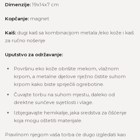
Dimenzije:
19x14x7 cm
Kopčanje:
magnet
Kaiš:
dugi kaiš sa kombinacijom metala /eko kože i kaiš
za ručno nošenje
Uputstvo za održavanje:
Površinu eko kože obrišite mekom, vlažnom
krpom, a metalne dijelove nježno čistite suhom
krpom kako biste spriječili ogrebotine.
Čuvajte torbu na suhom mjestu, daleko od
direktne sunčeve svjetlosti i vlage.
Izbjegavajte hemikalije, jaka sredstva za čišćenje
koja mogu oštetiti materijale.
Pravilnom njegom vaša torba će dugo izgledati kao