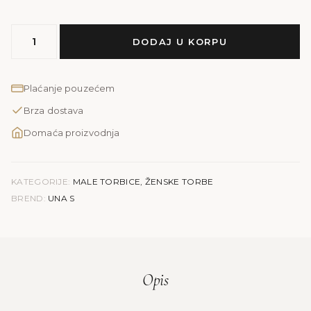
MODEL
DODAJ U KORPU
UNA
S
količina
Plaćanje pouzećem
Brza dostava
Domaća proizvodnja
KATEGORIJE:
MALE TORBICE
,
ŽENSKE TORBE
BREND:
UNA S
Opis