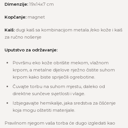
Dimenzije:
19x14x7 cm
Kopčanje:
magnet
Kaiš:
dugi kaiš sa kombinacijom metala /eko kože i kaiš
za ručno nošenje
Uputstvo za održavanje:
Površinu eko kože obrišite mekom, vlažnom
krpom, a metalne dijelove nježno čistite suhom
krpom kako biste spriječili ogrebotine.
Čuvajte torbu na suhom mjestu, daleko od
direktne sunčeve svjetlosti i vlage.
Izbjegavajte hemikalije, jaka sredstva za čišćenje
koja mogu oštetiti materijale.
Pravilnom njegom vaša torba će dugo izgledati kao