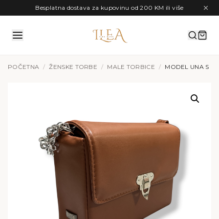
Preskoči na sadržaj
Besplatna dostava za kupovinu od 200 KM ili više
POČETNA
/
ŽENSKE TORBE
/
MALE TORBICE
/
MODEL UNA S