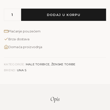
MODEL
DODAJ U KORPU
UNA
S
količina
Plaćanje pouzećem
Brza dostava
Domaća proizvodnja
KATEGORIJE:
MALE TORBICE
,
ŽENSKE TORBE
BREND:
UNA S
Opis