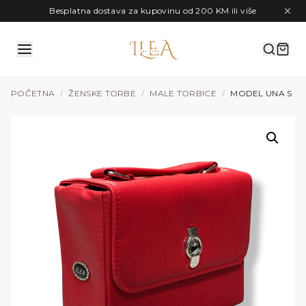
Preskoči na sadržaj
Besplatna dostava za kupovinu od 200 KM ili više
POČETNA
/
ŽENSKE TORBE
/
MALE TORBICE
/
MODEL UNA S