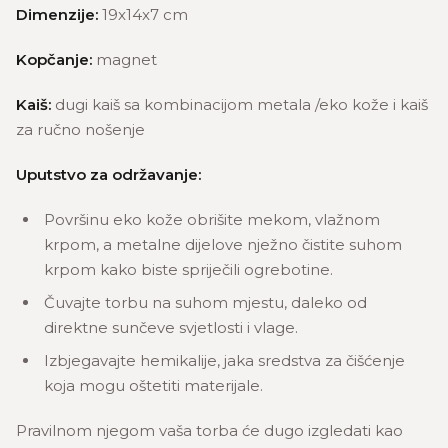
Dimenzije:
19x14x7 cm
Kopčanje:
magnet
Kaiš:
dugi kaiš sa kombinacijom metala /eko kože i kaiš
za ručno nošenje
Uputstvo za održavanje:
Površinu eko kože obrišite mekom, vlažnom
krpom, a metalne dijelove nježno čistite suhom
krpom kako biste spriječili ogrebotine.
Čuvajte torbu na suhom mjestu, daleko od
direktne sunčeve svjetlosti i vlage.
Izbjegavajte hemikalije, jaka sredstva za čišćenje
koja mogu oštetiti materijale.
Pravilnom njegom vaša torba će dugo izgledati kao