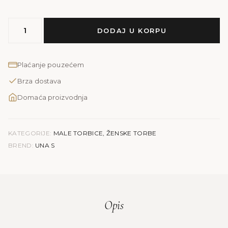
MODEL
DODAJ U KORPU
UNA
S
količina
Plaćanje pouzećem
Brza dostava
Domaća proizvodnja
KATEGORIJE:
MALE TORBICE
,
ŽENSKE TORBE
BREND:
UNA S
Opis