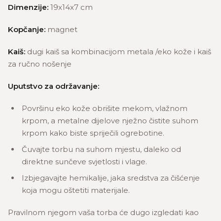
Dimenzije:
19x14x7 cm
Kopčanje:
magnet
Kaiš:
dugi kaiš sa kombinacijom metala /eko kože i kaiš
za ručno nošenje
Uputstvo za održavanje:
Površinu eko kože obrišite mekom, vlažnom
krpom, a metalne dijelove nježno čistite suhom
krpom kako biste spriječili ogrebotine.
Čuvajte torbu na suhom mjestu, daleko od
direktne sunčeve svjetlosti i vlage.
Izbjegavajte hemikalije, jaka sredstva za čišćenje
koja mogu oštetiti materijale.
Pravilnom njegom vaša torba će dugo izgledati kao