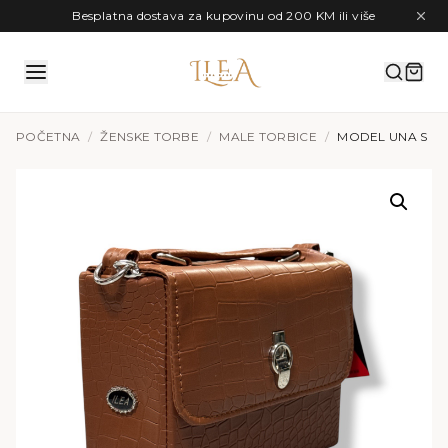
Preskoči na sadržaj
Besplatna dostava za kupovinu od 200 KM ili više
POČETNA
/
ŽENSKE TORBE
/
MALE TORBICE
/
MODEL UNA S