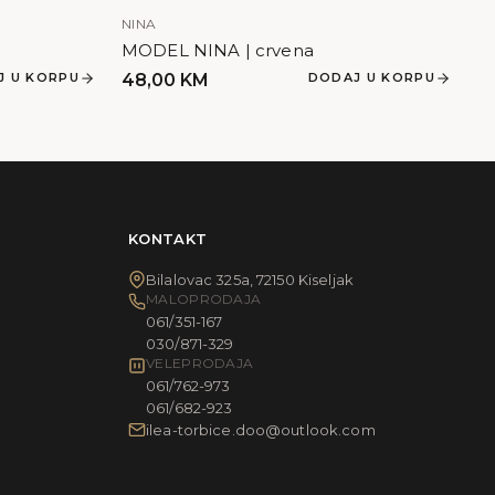
NINA
MODEL NINA | crvena
J U KORPU
48,00
KM
DODAJ U KORPU
KONTAKT
Bilalovac 325a, 72150 Kiseljak
MALOPRODAJA
061/351-167
030/871-329
VELEPRODAJA
061/762-973
061/682-923
ilea-torbice.doo@outlook.com