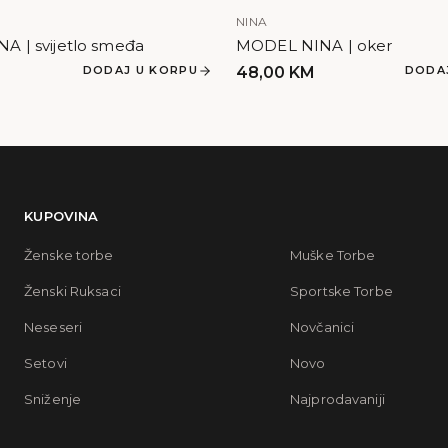
NINA
 | svijetlo smeđa
MODEL NINA | oker
DODAJ U KORPU
48,00
KM
DODA
KUPOVINA
Ženske torbe
Muške Torbe
Ženski Ruksaci
Sportske Torbe
Neseseri
Novčanici
Setovi
Novo
Sniženje
Najprodavaniji