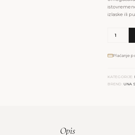
istovremeno
izlaske ili 
MODEL
UNA
S
količina
Plaćanje 
KATEGORIJE:
BREND:
UNA 
Opis