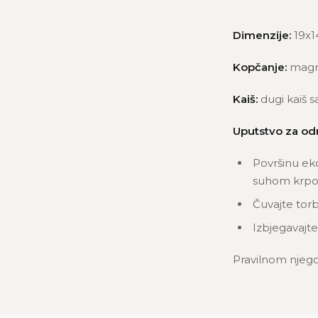
Dimenzije:
19x1
Kopčanje:
magn
Kaiš:
dugi kaiš s
Uputstvo za od
Površinu ek
suhom krpom
Čuvajte torb
Izbjegavajte
Pravilnom njego