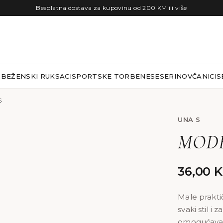
Besplatna dostava za kupovinu od 200 KM ili više
RBE
ŽENSKI RUKSACI
SPORTSKE TORBE
NESESERI
NOVČANICI
S
S
UNA S
MODE
36,00
Male prakti
svaki stil i
omogućava 