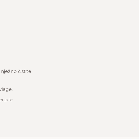
ježno čistite
vlage.
rijale.