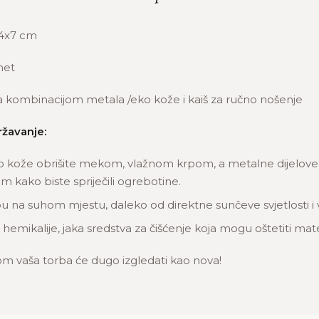
4x7 cm
et
a kombinacijom metala /eko kože i kaiš za ručno nošenje
ržavanje:
o kože obrišite mekom, vlažnom krpom, a metalne dijelove n
 kako biste spriječili ogrebotine.
u na suhom mjestu, daleko od direktne sunčeve svjetlosti i 
 hemikalije, jaka sredstva za čišćenje koja mogu oštetiti mate
m vaša torba će dugo izgledati kao nova!