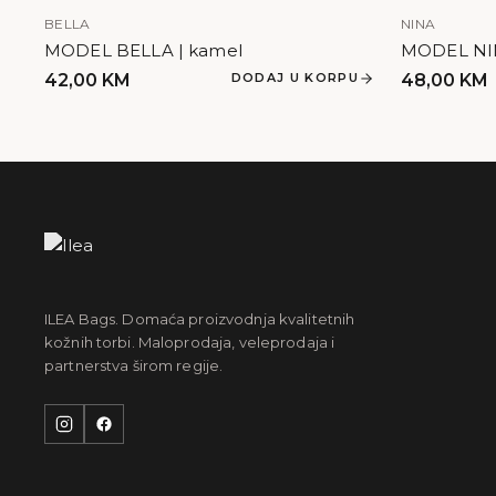
BELLA
NINA
MODEL BELLA | kamel
MODEL NINA
42,00
KM
DODAJ U KORPU
48,00
KM
ILEA Bags. Domaća proizvodnja kvalitetnih
kožnih torbi. Maloprodaja, veleprodaja i
partnerstva širom regije.