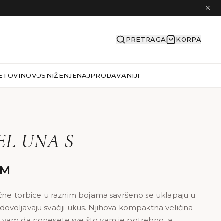
PRETRAGA
KORPA
ETOVI
NOVO
SNIŽENJE
NAJPRODAVANIJI
L UNA S
KM
čne torbice u raznim bojama savršeno se uklapaju u
 zadovoljavaju svačiji ukus. Njihova kompaktna veličina
vam da ponesete sve što vam je potrebno, a