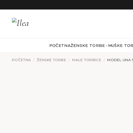
Preskoči na sadržaj
POČETNA
ŽENSKE TORBE
MUŠKE TO
POČETNA
/
ŽENSKE TORBE
/
MALE TORBICE
/
MODEL UNA 