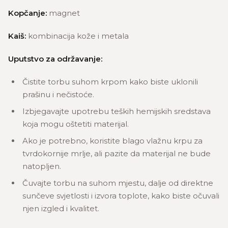
Kopčanje:
magnet
Kaiš:
kombinacija kože i metala
Uputstvo za održavanje:
Čistite torbu suhom krpom kako biste uklonili
prašinu i nečistoće.
Izbjegavajte upotrebu teških hemijskih sredstava
koja mogu oštetiti materijal.
Ako je potrebno, koristite blago vlažnu krpu za
tvrdokornije mrlje, ali pazite da materijal ne bude
natopljen.
Čuvajte torbu na suhom mjestu, dalje od direktne
sunčeve svjetlosti i izvora toplote, kako biste očuvali
njen izgled i kvalitet.