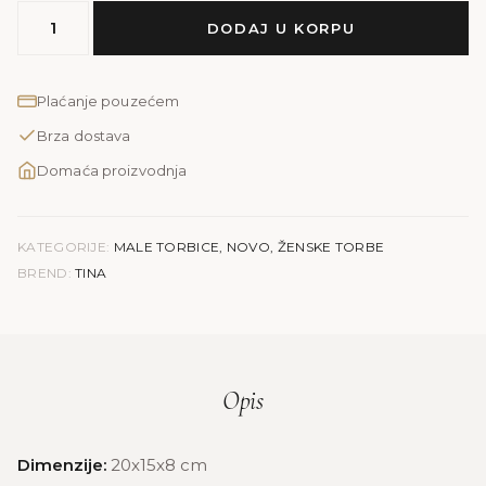
MODEL
DODAJ U KORPU
TINA
|
zelena
Plaćanje pouzećem
količina
Brza dostava
Domaća proizvodnja
KATEGORIJE:
MALE TORBICE
,
NOVO
,
ŽENSKE TORBE
BREND:
TINA
Opis
Dimenzije:
20x15x8 cm