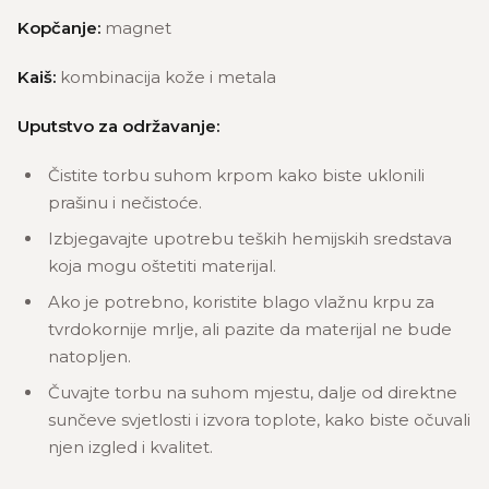
Kopčanje:
magnet
Kaiš:
kombinacija kože i metala
Uputstvo za održavanje:
Čistite torbu suhom krpom kako biste uklonili
prašinu i nečistoće.
Izbjegavajte upotrebu teških hemijskih sredstava
koja mogu oštetiti materijal.
Ako je potrebno, koristite blago vlažnu krpu za
tvrdokornije mrlje, ali pazite da materijal ne bude
natopljen.
Čuvajte torbu na suhom mjestu, dalje od direktne
sunčeve svjetlosti i izvora toplote, kako biste očuvali
njen izgled i kvalitet.