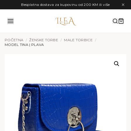
Preskoči na sadržaj
Besplatna dostava za kupovinu od 200 KM ili više
POČETNA
/
ŽENSKE TORBE
/
MALE TORBICE
/
MODEL TINA | PLAVA