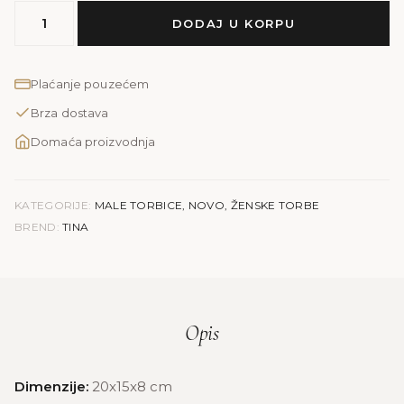
MODEL
DODAJ U KORPU
TINA
|
plava
Plaćanje pouzećem
količina
Brza dostava
Domaća proizvodnja
KATEGORIJE:
MALE TORBICE
,
NOVO
,
ŽENSKE TORBE
BREND:
TINA
Opis
Dimenzije:
20x15x8 cm