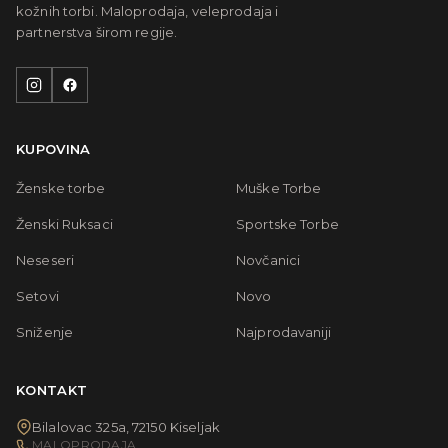
kožnih torbi. Maloprodaja, veleprodaja i
partnerstva širom regije.
KUPOVINA
Ženske torbe
Muške Torbe
Ženski Ruksaci
Sportske Torbe
Neseseri
Novčanici
Setovi
Novo
Sniženje
Najprodavaniji
KONTAKT
Bilalovac 325a, 72150 Kiseljak
MALOPRODAJA