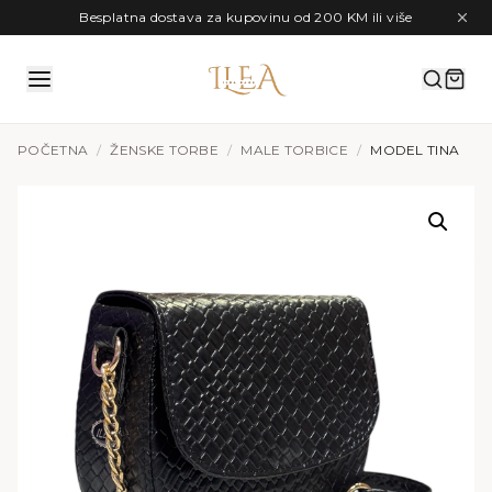
Preskoči na sadržaj
Besplatna dostava za kupovinu od 200 KM ili više
POČETNA
/
ŽENSKE TORBE
/
MALE TORBICE
/
MODEL TINA