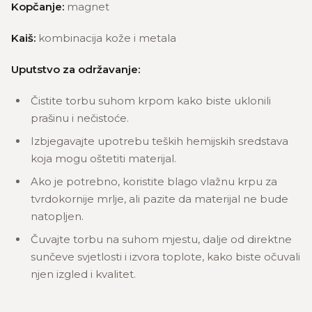
Kopčanje:
magnet
Kaiš:
kombinacija kože i metala
Uputstvo za održavanje:
Čistite torbu suhom krpom kako biste uklonili
prašinu i nečistoće.
Izbjegavajte upotrebu teških hemijskih sredstava
koja mogu oštetiti materijal.
Ako je potrebno, koristite blago vlažnu krpu za
tvrdokornije mrlje, ali pazite da materijal ne bude
natopljen.
Čuvajte torbu na suhom mjestu, dalje od direktne
sunčeve svjetlosti i izvora toplote, kako biste očuvali
njen izgled i kvalitet.