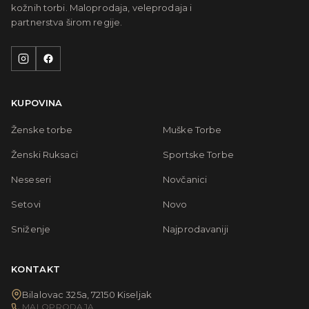
kožnih torbi. Maloprodaja, veleprodaja i
partnerstva širom regije.
KUPOVINA
Ženske torbe
Muške Torbe
Ženski Ruksaci
Sportske Torbe
Neseseri
Novčanici
Setovi
Novo
Sniženje
Najprodavaniji
KONTAKT
Bilalovac 325a, 72150 Kiseljak
MALOPRODAJA