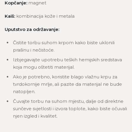
Kopčanje:
magnet
Kaiš:
kombinacija kože i metala
Uputstvo za održavanje:
Čistite torbu suhom krpom kako biste uklonili
prašinu i nečistoće.
Izbjegavajte upotrebu teških hemijskih sredstava
koja mogu oštetiti materijal.
Ako je potrebno, koristite blago vlažnu krpu za
tvrdokornije mrlje, ali pazite da materijal ne bude
natopljen.
Čuvajte torbu na suhom mjestu, dalje od direktne
sunčeve svjetlosti i izvora toplote, kako biste očuvali
njen izgled i kvalitet.