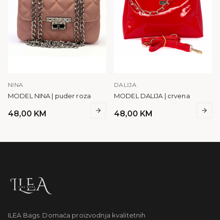
NINA
DALIJA
MODEL NINA | puder roza
MODEL DALIJA | crvena
48,00
KM
48,00
KM
ILEA Bags. Domaća proizvodnja kvalitetnih