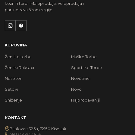
kožnih torbi. Maloprodaja, veleprodaja i
partnerstva širom regije.
KUPOVINA
Ženske torbe
Muške Torbe
Ženski Ruksaci
Sportske Torbe
Neseseri
Novčanici
Setovi
Novo
Sniženje
Najprodavaniji
KONTAKT
Bilalovac 325a, 72150 Kiseljak
MALOPRODAJA