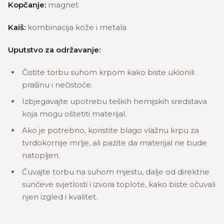
Kopčanje:
magnet
Kaiš:
kombinacija kože i metala
Uputstvo za održavanje:
Čistite torbu suhom krpom kako biste uklonili
prašinu i nečistoće.
Izbjegavajte upotrebu teških hemijskih sredstava
koja mogu oštetiti materijal.
Ako je potrebno, koristite blago vlažnu krpu za
tvrdokornije mrlje, ali pazite da materijal ne bude
natopljen.
Čuvajte torbu na suhom mjestu, dalje od direktne
sunčeve svjetlosti i izvora toplote, kako biste očuvali
njen izgled i kvalitet.