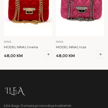
NINA
NINA
MODEL NINA | crvena
MODEL NINA | roza
48,00
KM
48,00
KM
ILEA Bags. Domaća proizvodnja kvalitetnih