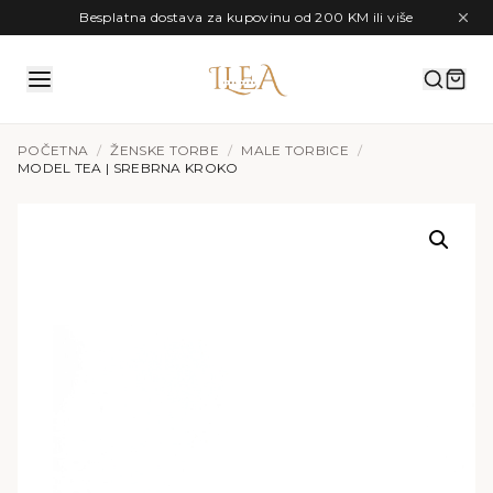
Preskoči na sadržaj
Besplatna dostava za kupovinu od 200 KM ili više
POČETNA
/
ŽENSKE TORBE
/
MALE TORBICE
/
MODEL TEA | SREBRNA KROKO