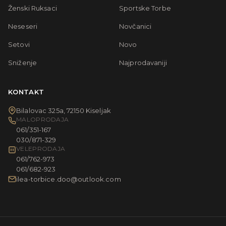
Ženski Ruksaci
Sportske Torbe
Neseseri
Novčanici
Setovi
Novo
Sniženje
Najprodavaniji
KONTAKT
Bilalovac 325a, 72150 Kiseljak
MALOPRODAJA
061/351-167
030/871-329
VELEPRODAJA
061/762-973
061/682-923
ilea-torbice.doo@outlook.com