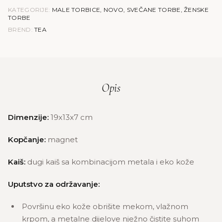
KATEGORIJE:
MALE TORBICE
,
NOVO
,
SVEČANE TORBE
,
ŽENSKE
TORBE
BREND:
TEA
Opis
Dimenzije:
19x13x7 cm
Kopčanje:
magnet
Kaiš:
dugi kaiš sa kombinacijom metala i eko kože
Uputstvo za održavanje:
Površinu eko kože obrišite mekom, vlažnom
krpom, a metalne dijelove nježno čistite suhom