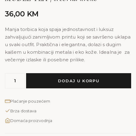
36,00
KM
Manja torbica koja spaja jednostavnost i luksuz
zahvaljujući zanimljivom printu koji se savršeno uklapa
u svaki outfit. Praktična i elegantna, dolazi s dugim
kaišem u kombinaciji metala i eko kože. Idealna je za
večernje izlaske ili posebne prilike.
MODEL
DODAJ U KORPU
TEA
|
srebrna
Plaćanje pouzećem
kroko
Brza dostava
količina
Domaća proizvodnja