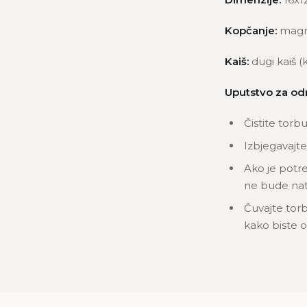
Kopčanje:
magn
Kaiš:
dugi kaiš (
Uputstvo za od
Čistite torb
Izbjegavajte
Ako je potre
ne bude nat
Čuvajte torb
kako biste oč