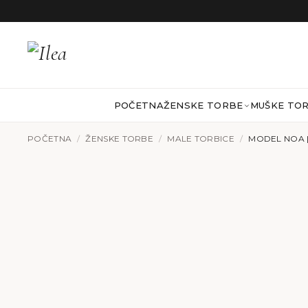
Preskoči na sadržaj
POČETNA
ŽENSKE TORBE
MUŠKE TO
POČETNA
/
ŽENSKE TORBE
/
MALE TORBICE
/
MODEL NOA 