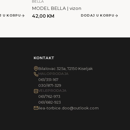
BELLA
MODEL BELLA | vizon
J U KORPU
42,00
KM
DODAJ U KORPU
KONTAKT
Bilalovac 325a, 72150 Kiseljak
MALOPRODAJA
061/351-167
030/871-329
VELEPRODAJA
061/762-973
061/682-923
ilea-torbice.doo@outlook.com