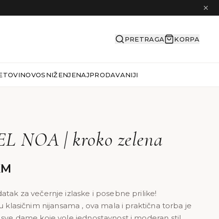
PRETRAGA
KORPA
ETOVI
NOVO
SNIŽENJE
NAJPRODAVANIJI
 NOA | kroko zelena
KM
atak za večernje izlaske i posebne prilike!
u klasičnim nijansama , ova mala i praktična torba je
 sve dame koje vole jednostavnost i moderan stil.