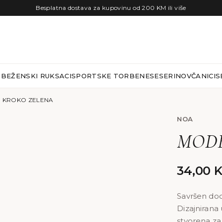
Besplatna dostava za kupovinu od 200 KM ili više
RBE
ŽENSKI RUKSACI
SPORTSKE TORBE
NESESERI
NOVČANICI
S
| KROKO ZELENA
NOA
MODEL
34,00
Savršen dod
Dizajnirana 
stvorena za