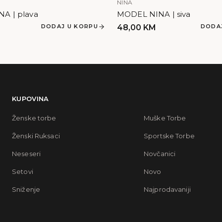
NINA
A | plava
MODEL NINA | siva
DODAJ U KORPU
48,00
KM
DODA
KUPOVINA
Ženske torbe
Muške Torbe
Ženski Ruksaci
Sportske Torbe
Neseseri
Novčanici
Setovi
Novo
Sniženje
Najprodavaniji