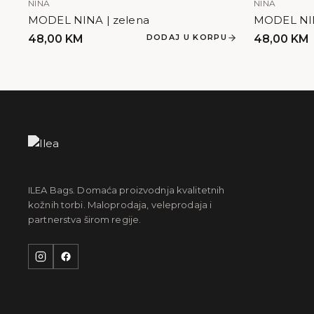
NINA
NINA
MODEL NINA | zelena
MODEL NIN
48,00
KM
DODAJ U KORPU
48,00
KM
ILEA Bags. Domaća proizvodnja kvalitetnih
kožnih torbi. Maloprodaja, veleprodaja i
partnerstva širom regije.