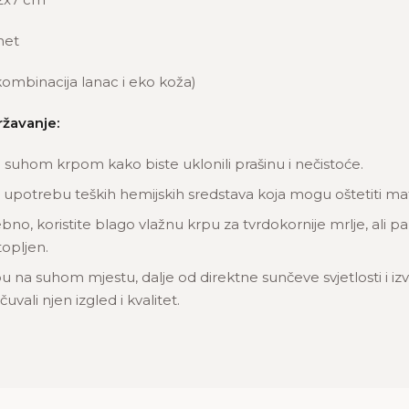
et
kombinacija lanac i eko koža)
ržavanje:
u suhom krpom kako biste uklonili prašinu i nečistoće.
 upotrebu teških hemijskih sredstava koja mogu oštetiti mate
bno, koristite blago vlažnu krpu za tvrdokornije mrlje, ali pa
opljen.
u na suhom mjestu, dalje od direktne sunčeve svjetlosti i izv
uvali njen izgled i kvalitet.