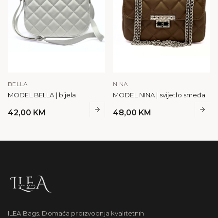
BELLA
NINA
MODEL BELLA | bijela
MODEL NINA | svijetlo smeđa
42,00
KM
48,00
KM
ILEA Bags. Domaća proizvodnja kvalitetnih