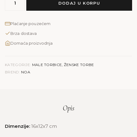
DODAJ U KORPU
NOA
količina
Plaćanje pouzećem
Brza dostava
Domaća proizvodnja
KATEGORIJE:
MALE TORBICE
,
ŽENSKE TORBE
BREND:
NOA
Opis
Dimenzije:
16x12x7 cm