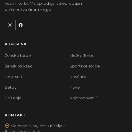
kožnih torbi. Maloprodaja, veleprodaja i
partnerstva širom regije.
KUPOVINA
Ženske torbe
Muške Torbe
Ženski Ruksaci
Sportske Torbe
Neseseri
Novčanici
Setovi
Novo
Sniženje
Najprodavaniji
KONTAKT
Bilalovac 325a, 72150 Kiseljak
MALOPRODAJA