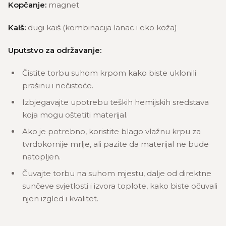
Kopčanje:
magnet
Kaiš:
dugi kaiš (kombinacija lanac i eko koža)
Uputstvo za održavanje:
Čistite torbu suhom krpom kako biste uklonili
prašinu i nečistoće.
Izbjegavajte upotrebu teških hemijskih sredstava
koja mogu oštetiti materijal.
Ako je potrebno, koristite blago vlažnu krpu za
tvrdokornije mrlje, ali pazite da materijal ne bude
natopljen.
Čuvajte torbu na suhom mjestu, dalje od direktne
sunčeve svjetlosti i izvora toplote, kako biste očuvali
njen izgled i kvalitet.